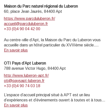
Maison du Parc naturel régional du Luberon
60, place Jean Jaurès,
84400
Apt
https://www.parcduluberon.fr/
accueil@parcduluberon.fr
+33 (0)4 90 04 42 00
Au centre-ville d’Apt, la Maison du Parc du Luberon vous
accueille dans un hôtel particulier du XVIIIème siècle.
Informations touristiques et vente de livres, cartes,
En savoir plus
topoguides.
Exposition permanente visite gratuite.
OTI Pays d’Apt Luberon
Musée de géologie entrée payante (4 € ; 2€ réduit ; gratuit
788 avenue Victor Hugo,
84400
Apt
moins de 18 ans, scolaires, enseignants).
http://www.luberon-apt.fr/
oti@paysapt-luberon.fr
Ouvert au public lundi, mardi, jeudi 14h-17h30, et mercredi
+33 (0)4 90 74 03 18
9h-12h30 et 14h-17h30 (hors jours fériés).
L’espace d’accueil principal situé à APT est un lieu
d’expériences et d’évènements ouvert à toutes et à tous :
visiteurs, locaux, professionnels du tourisme, rencontres et
En savoir plus