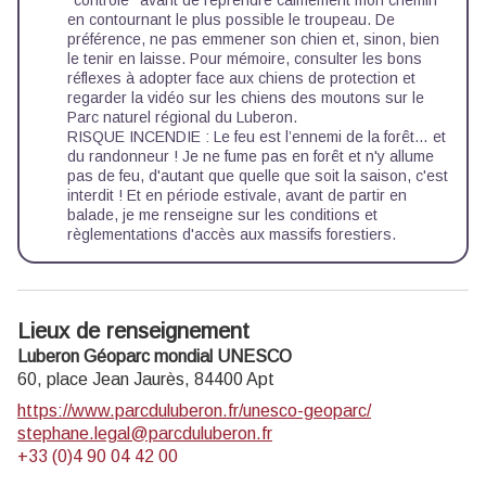
en contournant le plus possible le troupeau. De
préférence, ne pas emmener son chien et, sinon, bien
le tenir en laisse. Pour mémoire, consulter les
bons
réflexes à adopter face aux chiens de protection
et
regarder la
vidéo sur les chiens des moutons
sur le
Parc naturel régional du Luberon.
RISQUE INCENDIE : Le feu est l’ennemi de la forêt… et
du randonneur ! Je ne fume pas en forêt et n'y allume
pas de feu, d'autant que quelle que soit la saison, c'est
interdit ! Et en période estivale, avant de partir en
balade, je me renseigne sur les
conditions et
règlementations d'accès aux massifs forestiers
.
Lieux de renseignement
Luberon Géoparc mondial UNESCO
60, place Jean Jaurès,
84400
Apt
https://www.parcduluberon.fr/unesco-geoparc/
stephane.legal@parcduluberon.fr
+33 (0)4 90 04 42 00