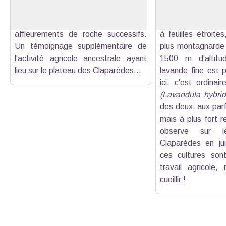
pouvez aisément remarquer des
étages méditerra
encoches taillées et usées dans deux
vraie ou fine
(Lava
affleurements de roche successifs.
à feuilles étroite
Un témoignage supplémentaire de
plus montagnarde 
l'activité agricole ancestrale ayant
1500 m d'altitu
lieu sur le plateau des Claparèdes...
lavande fine est p
ici, c'est ordinai
(Lavandula hybrid
des deux, aux parf
mais à plus fort r
observe sur l
Claparèdes en juin/
ces cultures sont
travail agricole
cueillir !