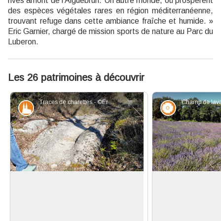
rives amont de l'Aiguebrun. Un autre monde, où prospèrent
des espèces végétales rares en région méditerranéenne,
trouvant refuge dans cette ambiance fraîche et humide. »
Eric Garnier, chargé de mission sports de nature au Parc du
Luberon.
Les 26 patrimoines à découvrir
Traces de charettes - ©Eric Garnier - PNR Luberon
Patrimoine et histoire
Flore
Traces de charrettes
Lavande latifolia o
Sur ce vieux chemin qui reliait les
La Lavande 
champs aux fermes voisines mais
latifolia)
, à la
Voir l'image en plein écran
également Buoux et Auribeau, vous
blanchâtres, es