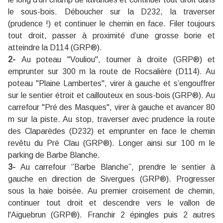
le sous-bois. Déboucher sur la D232, la traverser
(prudence !) et continuer le chemin en face. Filer toujours
tout droit, passer à proximité d’une grosse borie et
atteindre la D114 (GRP®).
2-
Au poteau "Vouliou", tourner à droite (GRP®) et
emprunter sur 300 m la route de Rocsalière (D114). Au
poteau "Plaine Lambertes", virer à gauche et s’engouffrer
sur le sentier étroit et caillouteux en sous-bois (GRP®). Au
carrefour ''Pré des Masques'', virer à gauche et avancer 80
m sur la piste. Au stop, traverser avec prudence la route
des Claparèdes (D232) et emprunter en face le chemin
revêtu du Pré Clau (GRP®). Longer ainsi sur 100 m le
parking de Barbe Blanche.
3-
Au carrefour ‘’Barbe Blanche’’, prendre le sentier à
gauche en direction de Sivergues (GRP®). Progresser
sous la haie boisée. Au premier croisement de chemin,
continuer tout droit et descendre vers le vallon de
l'Aiguebrun (GRP®). Franchir 2 épingles puis 2 autres