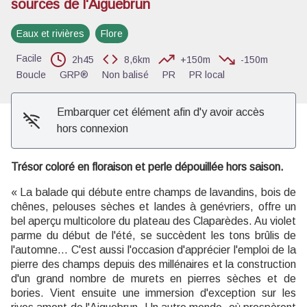
sources de l'Aiguebrun
Voir l'image en plein écran
Eaux et rivières
Flore
Facile
2h45
8,6km
+150m
-150m
Boucle
GRP®
Non balisé
PR
PR local
Embarquer cet élément afin d'y avoir accès
hors connexion
Trésor coloré en floraison et perle dépouillée hors saison.
« La balade qui débute entre champs de lavandins, bois de
chênes, pelouses sèches et landes à genévriers, offre un
bel aperçu multicolore du plateau des Claparèdes. Au violet
parme du début de l'été, se succèdent les tons brûlis de
l'automne... C'est aussi l'occasion d'apprécier l'emploi de la
pierre des champs depuis des millénaires et la construction
d'un grand nombre de murets en pierres sèches et de
bories. Vient ensuite une immersion d'exception sur les