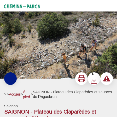
SAIGNON - Plateau des Claparèdes et sources de l'Aiguebrun
Plateau des Claparèdes - ©Eric Garnier - PNR Luberon
Chemins des Parcs
Imprimer
Télécharger
Signaler 
À
SAIGNON - Plateau des Claparèdes et sources
>>
Accueil
>
>
de l'Aiguebrun
pied
Saignon
SAIGNON - Plateau des Claparèdes et