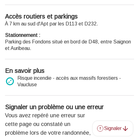
réunions, conférences de presse... Un véritable centre
d’échanges ! Une borne pour recharger les vélos
électriques BOSCH est installée dans le bureau.
Accès routiers et parkings
À 7 km au sud d'Apt par les D113 et D232.
Bureau d'Apt
788 Avenue Victor Hugo 84400 Apt
Stationnement :
T. +33 (0)4 90 74 03 18
Parking des Fondons situé en bord de D48, entre Saignon
Ouvert toute l'année
et Auribeau.
Ouvert du lundi samedi de 9h30 à 12h30 et de 14h à 18h.
Fermé dimanche et jours fériés (hors juillet et août)
Du 1er octobre au 31 mars : Fermé le mercredi, dimanche
En savoir plus
et jours fériés.
Risque incendie - accès aux massifs forestiers -
Vaucluse
Bureau de Bonnieux
1 Rue Victor Hugo 84480 Bonnieux
T. + 33 (0)4 90 75 91 90
Ouvert du lundi au samedi de 9h30 à 12h30 et de 14h à 18h
Signaler un problème ou une erreur
jusqu'au 30 septembre.
Vous avez repéré une erreur sur
Fermé dimanche et jours fériés.
cette page ou constaté un
Signaler
Bureau de Céreste
problème lors de votre randonnée,
Boulevard Victor Hugo 04280 Céreste