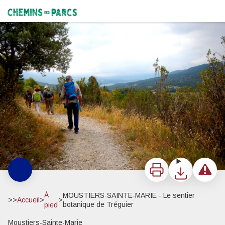
MOUSTIERS-SAINTE-MARIE - Le sentier botanique de Tréguier
En route pour le Tréguier - ©Stefano Blanc - PNR Verdon
Chemins des Parcs
Imprimer
Télécharger
Signaler 
À
MOUSTIERS-SAINTE-MARIE - Le sentier
>>
Accueil
>
>
botanique de Tréguier
pied
Moustiers-Sainte-Marie