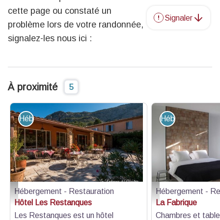
cette page ou constaté un
Signaler
problème lors de votre randonnée,
signalez-les nous ici :
À proximité
5
Hébergement - Restauration
Hébergement - R
Hébergement - Restauration
Hébergement - Re
Grande terrasse ensoleillée - Les Restanques Bondil
La Fabrique - La Fabriq
Hôtel Les Restanques
La Fabrique
Les Restanques est un hôtel
Chambres et table