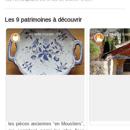
Les 9 patrimoines à découvrir
Assiette murale - DR
Savoir-faire
Patrimoine et
La faïence de Moustiers
Chapelle Sainte-A
La renommée de Moustiers ne tient
Cette chapelle a 
pas seulement à son site, aussi
XVIe siècle, sur l
Voir l'image en plein écran
exceptionnel soit-il. Pour de
chapelle du XIIe
nombreux connaisseurs, Moustiers
matériaux de récu
est synonyme d’art de la faïence et
des tours et rempa
les pièces anciennes “en Moustiers”,