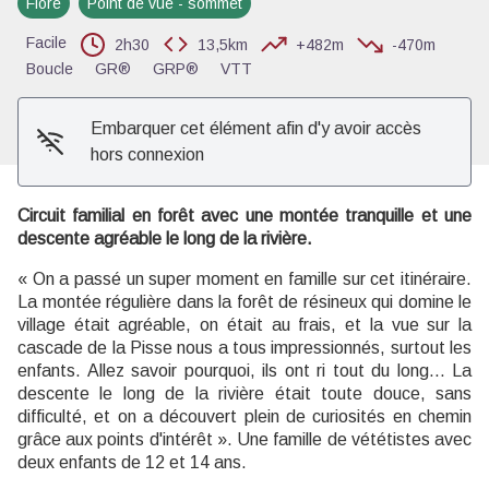
Flore
Point de vue - sommet
Voir l'image en plein écran
Facile
2h30
13,5km
+482m
-470m
Boucle
GR®
GRP®
VTT
Embarquer cet élément afin d'y avoir accès
hors connexion
Circuit familial en forêt avec une montée tranquille et une
descente agréable le long de la rivière.
« On a passé un super moment en famille sur cet itinéraire.
La montée régulière dans la forêt de résineux qui domine le
village était agréable, on était au frais, et la vue sur la
cascade de la Pisse nous a tous impressionnés, surtout les
enfants. Allez savoir pourquoi, ils ont ri tout du long... La
descente le long de la rivière était toute douce, sans
difficulté, et on a découvert plein de curiosités en chemin
grâce aux points d'intérêt ». Une famille de vététistes avec
deux enfants de 12 et 14 ans.