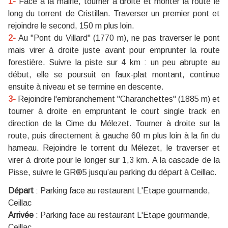
1-
Face à la mairie, tourner à droite et monter la route le
long du torrent de Cristillan. Traverser un premier pont et
rejoindre le second, 150 m plus loin.
2-
Au "Pont du Villard" (1770 m), ne pas traverser le pont
mais virer à droite juste avant pour emprunter la route
forestière. Suivre la piste sur 4 km : un peu abrupte au
début, elle se poursuit en faux-plat montant, continue
ensuite à niveau et se termine en descente.
3-
Rejoindre l'embranchement "Charanchettes" (1885 m) et
tourner à droite en empruntant le court single track en
direction de la Cime du Mélezet. Tourner à droite sur la
route, puis directement à gauche 60 m plus loin à la fin du
hameau. Rejoindre le torrent du Mélezet, le traverser et
virer à droite pour le longer sur 1,3 km. A la cascade de la
Pisse, suivre le GR®5 jusqu’au parking du départ à Ceillac.
Départ
:
Parking face au restaurant L'Etape gourmande,
Ceillac
Arrivée
:
Parking face au restaurant L'Etape gourmande,
Ceillac