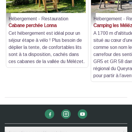
Hébergement - Restauration
Hébergement - Re
photo - Camping les mélèzes
photo - Camping les mé
Cabane perchée Lonna
Camping les Mélé
Cet hébergement est idéal pour un
A 1700 m d'altitud
séjour étape à vélo ! Plus besoin de
situé au cœur d’un
déplier la tente, de confortables lits
comme son nom le 
sont à ta disposition, cachés dans
carrefour des sent
ces cabanes de la vallée du Mélézet.
GR5 et GR 58 dans
régional du Queyras,
pour partir à l’aven