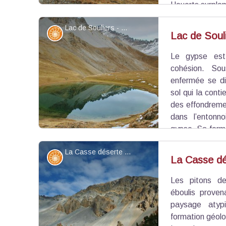
Houerts surplom
Lac de Souliers - ©Benjamin Musella - PNR Queyras
Géologie
Lac de Soul
Le gypse est 
Voir l'image en plein écran
cohésion. Sou
enfermée se di
sol qui la contie
des effondremen
dans l’entonn
gypse. Sa forme 
le surnom de "l'œil du Queyras".
La Casse déserte - ©Benjamin Musella - PNR Queyras
Géologie
La Casse dé
Les pitons d
Voir l'image en plein écran
éboulis proven
paysage atypi
formation géolo