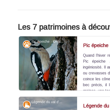
Les 7 patrimoines à découv
Pic épeiche - ©PNRQ
Faune
Pic épeiche
Quand l’hiver r
Pic épeiche
(
ingéniosité. Il
ou crevasses d
coince les côn
bec précis, il
graines, une te
saisons froides.
Légende du val d’Arvieux - ©Benjamin Musella - PNR Queyras
Patrimoine et histoire
Légende du 