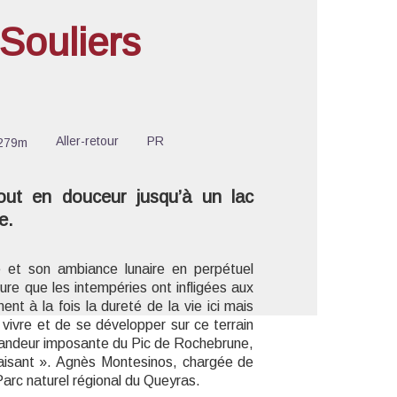
Souliers
'image en plein écran
Aller-retour
PR
279m
tout en douceur jusqu’à un lac
e.
 et son ambiance lunaire en perpétuel
ture que les intempéries ont infligées aux
ent à la fois la dureté de la vie ici mais
 vivre et de se développer sur ce terrain
a grandeur imposante du Pic de Rochebrune,
apaisant ». Agnès Montesinos, chargée de
Parc naturel régional du Queyras.