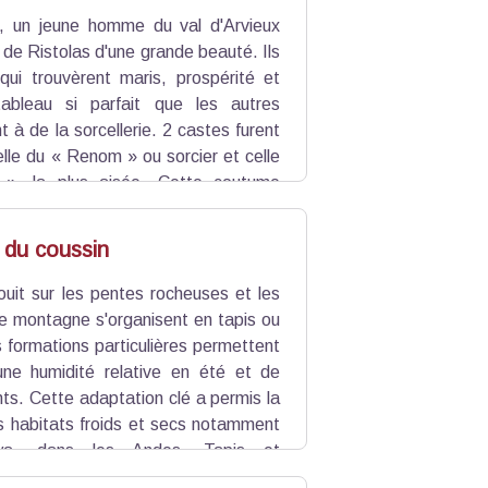
 un jeune homme du val d'Arvieux
e de Ristolas d'une grande beauté. Ils
 qui trouvèrent maris, prospérité et
ableau si parfait que les autres
nt à de la sorcellerie. 2 castes furent
elle du « Renom » ou sorcier et celle
 », la plus aisée. Cette coutume
héories existent : l'une met en cause
 du coussin
nisme des natifs, tandis qu'une autre
age au milieu du XIVe s.
ouit sur les pentes rocheuses et les
te montagne s'organisent en tapis ou
 formations particulières permettent
ne humidité relative en été et de
nts. Cette adaptation clé a permis la
es habitats froids et secs notamment
aya, dans les Andes. Tapis et
gétaux, des petits insectes, des