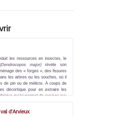
rir
éduit les ressources en insectes, le
Dendrocopos major)
révèle son
 aménage des « forges », des fissures
ans les arbres ou les souches, où il
es de pin ou de mélèze. À coups de
 les décortique pour en extraire les
chnique qui lui permet de survivre aux
val d’Arvieux