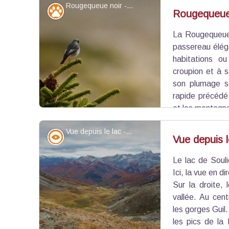
Rougequeue noir - ©Lilian_Car
champignons et de nombreux micro-organismes.
Faune
Rougequeue
La Rougequeue
Voir l'image en plein écran
passereau élég
habitations ou
croupion et à 
son plumage s
rapide précédé 
et les montagne
proies depuis un perchoir avant de fondre sur elle
Vue depuis le lac - ©Benjamin Musella - PNR Queyras
Point de vue - sommet
Vue depuis l
Le lac de Soul
Voir l'image en plein écran
Ici, la vue en di
Sur la droite,
vallée. Au cen
les gorges Guil
les pics de la