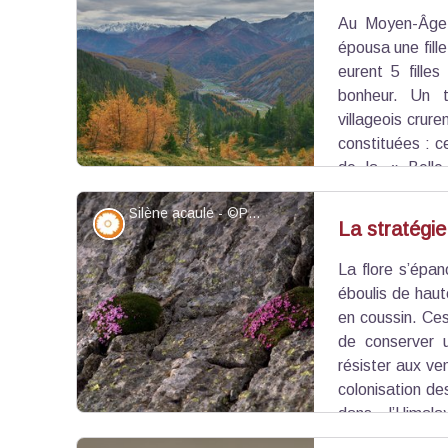
Au Moyen-Âge,
Voir l'image en plein écran
épousa une fill
eurent 5 filles
bonheur. Un t
villageois crure
constituées : c
de la « Belle
s’installa longtemps dans la vallée.
Silène acaule - ©PNRQ
Si la légende garde son côté poétique, d’autres t
Flore
La stratégie
l’arrivée de nouveaux habitants et le protection
parle des « chasses aux sorcières » qui ont fait r
La flore s’épan
Voir l'image en plein écran
éboulis de hau
en coussin. Ces
de conserver u
résister aux ve
colonisation d
dans l’Himal
coussinets abritent à leur tour d’autres vé