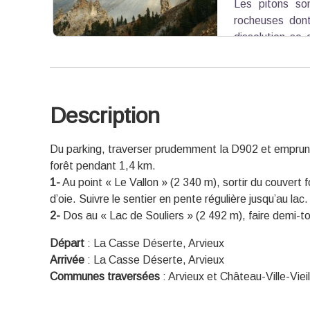
Les pitons so
rocheuses dont
dissolution se
carié. L'éboulis qui les entoure, appelé "cas
dolomitiques surplombantes, qui se fracturent s
toujours actifs, continuent de transformer c
monuments et sites naturels, et bénéficie ainsi d’
Description
Voir l'image en plein écran
Du parking, traverser prudemment la D902 et emprunte
forêt pendant 1,4 km.
1-
Au point « Le Vallon » (2 340 m), sortir du couvert 
d’oie. Suivre le sentier en pente régulière jusqu’au lac.
2-
Dos au « Lac de Souliers » (2 492 m), faire demi-to
Départ
:
La Casse Déserte, Arvieux
Arrivée
:
La Casse Déserte, Arvieux
Communes traversées
:
Arvieux et Château-Ville-Vieil