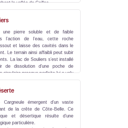
bent la vallée de Ceillac.
iers
une pierre soluble et de faible
s l’action de l’eau, cette roche
ssout et laisse des cavités dans le
nt. Le terrain ainsi affaibli peut subir
ts. La lac de Souliers s’est installé
oir de dissolution d’une poche de
circulaire presque parfaite lui a valu
serte
e Cargneule émergent d’un vaste
ant de la crête de Côte-Belle. Ce
que et désertique résulte d’une
gique particulière.