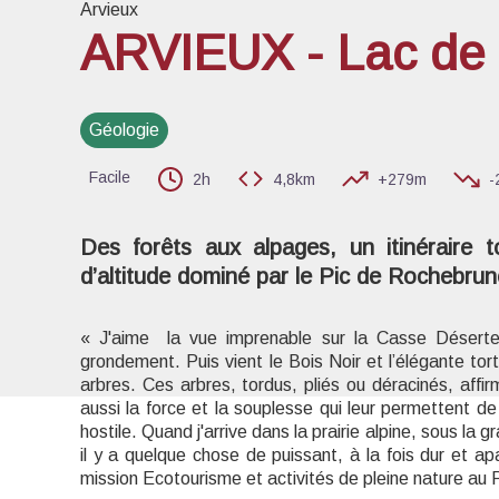
Arvieux
ARVIEUX - Lac de 
Voir l
Géologie
Facile
2h
4,8km
+279m
-
Des forêts aux alpages, un itinéraire 
d’altitude dominé par le Pic de Rochebrun
« J'aime la vue imprenable sur la Casse Déserte
grondement. Puis vient le Bois Noir et l’élégante tor
arbres. Ces arbres, tordus, pliés ou déracinés, affirm
aussi la force et la souplesse qui leur permettent de
hostile. Quand j'arrive dans la prairie alpine, sous l
il y a quelque chose de puissant, à la fois dur et 
mission Ecotourisme et activités de pleine nature au 