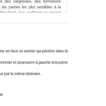
nt des cargneules, des formations
 les parties les plus sensibles à la
 détachent, leur conférant un aspect
se", provient des roches calcaires
ous l’action du gel. Ces phénomènes,
e paysage. Le site est classé aux
une protection.
r en face un sentier qui pénètre dans la
forestier et poursuivre à gauche à la patte
ur par le même itinéraire.
le