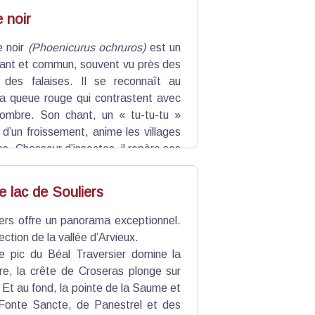
 noir
 noir
(Phoenicurus ochruros)
est un
ant et commun, souvent vu près des
 des falaises. Il se reconnaît au
sa queue rouge qui contrastent avec
ombre. Son chant, un « tu-tu-tu »
d’un froissement, anime les villages
s. Chasseur d’insectes, il repère ses
s.
e lac de Souliers
iers offre un panorama exceptionnel.
rection de la vallée d’Arvieux.
 le pic du Béal Traversier domine la
tre, la crête de Croseras plonge sur
. Et au fond, la pointe de la Saume et
 Fonte Sancte, de Panestrel et des