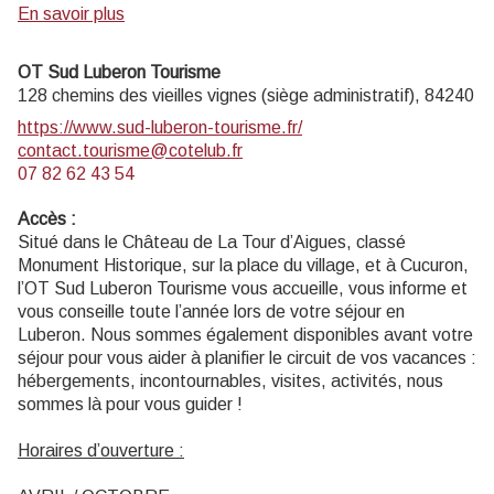
Informations touristiques et vente de livres, cartes,
En savoir plus
topoguides.
Exposition permanente visite gratuite.
OT Sud Luberon Tourisme
Musée de géologie entrée payante (4 € ; 2€ réduit ; gratuit
128 chemins des vieilles vignes (siège administratif),
84240
L
moins de 18 ans, scolaires, enseignants).
https://www.sud-luberon-tourisme.fr/
contact.tourisme@cotelub.fr
Ouvert au public lundi, mardi, jeudi 14h-17h30, et mercredi
07 82 62 43 54
9h-12h30 et 14h-17h30 (hors jours fériés).
Accès
:
Situé dans le Château de La Tour d’Aigues, classé
Monument Historique, sur la place du village, et à Cucuron,
l’OT Sud Luberon Tourisme vous accueille, vous informe et
vous conseille toute l’année lors de votre séjour en
Luberon. Nous sommes également disponibles avant votre
séjour pour vous aider à planifier le circuit de vos vacances :
hébergements, incontournables, visites, activités, nous
sommes là pour vous guider !
Horaires d’ouverture :