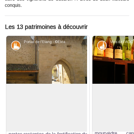
conquis.
Les 13 patrimoines à découvrir
Portail de l'Etang - ©Eléa de Robert - PNR Luberon
Patrimoine et histoire
Produits du te
Le Portail de l'Etang
L'AOC Luberon, vin
goûts
Aussi appelé « Portail de Cabrières »
Rouges, blancs
et autrefois « Porte de la Burlière »
Voir l'image en plein écran
vignerons dispos
(nom du quartier voisin, qui évoque
variété de cépag
en provençal le lieu où l’on s’adonne
leurs vins ; s
au jeu de boules), c’est l’une des
mourvèdre, cari