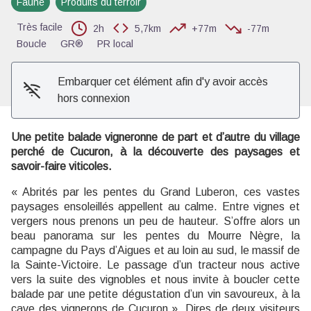
Faune
Produits du terroir
Voir l'image en plein écran
Très facile
2h
5,7km
+77m
-77m
Boucle
GR®
PR local
Embarquer cet élément afin d'y avoir accès
hors connexion
Une petite balade vigneronne de part et d’autre du village
perché de Cucuron, à la découverte des paysages et
savoir-faire viticoles.
« Abrités par les pentes du Grand Luberon, ces vastes
paysages ensoleillés appellent au calme. Entre vignes et
vergers nous prenons un peu de hauteur. S’offre alors un
beau panorama sur les pentes du Mourre Nègre, la
campagne du Pays d’Aigues et au loin au sud, le massif de
la Sainte-Victoire. Le passage d’un tracteur nous active
vers la suite des vignobles et nous invite à boucler cette
balade par une petite dégustation d’un vin savoureux, à la
cave des vignerons de Cucuron ». Dires de deux visiteurs