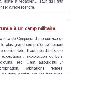
là, juste à regarder… sauf qu’il faut
nser à redescendre.
urale à un camp militaire
e site de Canjuers, d’une surface de
 le plus grand camp d'entraînement
pe occidentale. Il est interdit d’accès
f exceptions : exploitation du bois,
’ovins, etc. C’est aujourd’hui un
ropriation. Habitations, fermes,
t de lieux perdus par les habitants,
 activité rurale qui a laissé le site