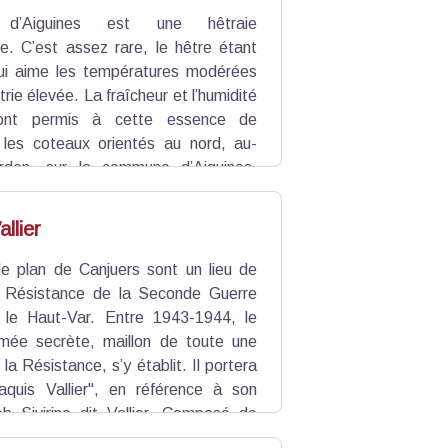
d’Aiguines est une hêtraie
e. C’est assez rare, le hêtre étant
ui aime les températures modérées
rie élevée. La fraîcheur et l’humidité
ont permis à cette essence de
r les coteaux orientés au nord, au-
don, sur la commune d’Aiguines.
res centenaires, une diversité de
ège d’espèces animales. Un foyer de
llier
e plan de Canjuers sont un lieu de
 Résistance de la Seconde Guerre
 le Haut-Var. Entre 1943-1944, le
mée secrète, maillon de toute une
la Résistance, s’y établit. Il portera
quis Vallier", en référence à son
eb Sivirine dit Vallier. Composé de
 obligatoire, le groupe atteindra une