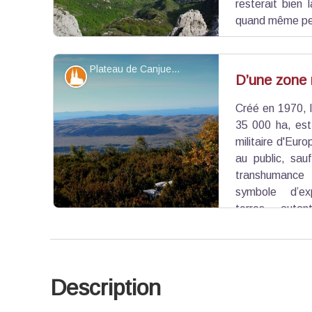
resterait bien 
quand même pe
Plateau de Canjuers - ©Stefano Blanc - PNR Verdon
Patrimoine et histoire
D’une zone r
Créé en 1970, l
Voir l'image en plein écran
35 000 ha, est
militaire d'Euro
au public, sau
transhumance d
symbole d’exp
terres... autan
comme en témoigne l’ancien village de Brovès. Une
presque inhabité où la nature prédomine.
Description
Voir l'image en plein écran