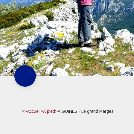
>>
Accueil
>
À pied
>
AIGUINES - Le grand Margès