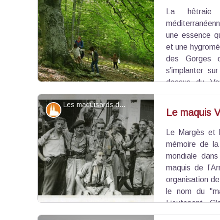
La hêtraie 
Voir l'image en plein écran
méditerranéenn
une essence q
et une hygromét
des Gorges 
s’implanter su
dessus du Ver
Cette forêt mature abrite de très beaux arb
Les maquisards du maquis Vallier - ©DR
végétation remarquable ainsi qu’un large cort
Patrimoine et histoire
Le maquis Va
biodiversité !
Le Margès et l
Voir l'image en plein écran
mémoire de la
mondiale dans
maquis de l’Ar
organisation de 
le nom du "ma
Lieutenant, Gl
nombreux réfractaires au STO – service de travail