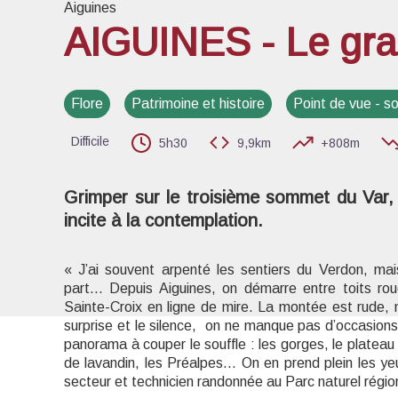
Aiguines
AIGUINES - Le gr
Voir l
Flore
Patrimoine et histoire
Point de vue - 
Difficile
5h30
9,9km
+808m
Grimper sur le troisième sommet du Var, 
incite à la contemplation.
« J’ai souvent arpenté les sentiers du Verdon, ma
part... Depuis Aiguines, on démarre entre toits rou
Sainte-Croix en ligne de mire. La montée est rude, m
surprise et le silence, on ne manque pas d’occasion
panorama à couper le souffle : les gorges, le platea
de lavandin, les Préalpes… On en prend plein les ye
secteur et technicien randonnée au Parc naturel régio