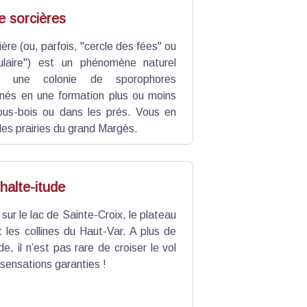
p d’entraînement militaire.
e sorcières
ère (ou, parfois, "cercle des fées" ou
ulaire") est un phénomène naturel
en une colonie de sporophores
gnés en une formation plus ou moins
 sous-bois ou dans les prés. Vous en
les prairies du grand Margès.
 halte-itude
sur le lac de Sainte-Croix, le plateau
 les collines du Haut-Var. A plus de
e, il n’est pas rare de croiser le vol
sensations garanties !