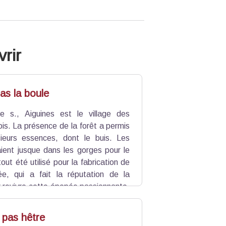
rir
as la boule
e s., Aiguines est le village des
ois. La présence de la forêt a permis
usieurs essences, dont le buis. Les
aient jusque dans les gorges pour le
tout été utilisé pour la fabrication de
ée, qui a fait la réputation de la
revivre cette épopée passionnante,
rs d’artistes et l’école Escoulen, qui
 pas hêtre