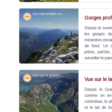
Vue imprenable sur les gorges du Verdon - ©Stefano Blanc - PNR Verdon
Point de vue - sommet
Gorges pro
Depuis le somm
Voir l'image en plein écran
les gorges du
méandres encais
de fond. Un 
prime, parfois
surveiller le pa
Vue sur le grand canyon - ©Jordan Lacoste - PNR Verdon
Point de vue - sommet
Vue sur le l
Depuis le Gr
Voir l'image en plein écran
comme on en 
contrebas, le p
et le lac de Sa