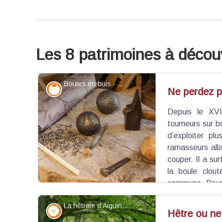
Les 8 patrimoines à découv
Boules en buis - ©Bruno Vacherand-Denand
Savoir-faire
Ne perdez p
Depuis le XVI
tourneurs sur b
d’exploiter pl
ramasseurs all
couper. Il a sur
la boule clout
commune. Pour 
visitez le musée des tourneurs sur bois, les atelie
La hêtraie d'Aiguines - ©Gwenael Saby - PNR Verdon
marquent le renouveau de l’activité.
Flore
Hêtre ou ne