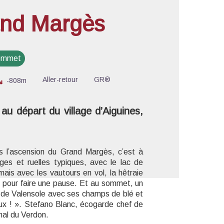
and Margès
'image en plein écran
sommet
Aller-retour
GR®
-808m
au départ du village d’Aiguines,
is l’ascension du Grand Margès, c’est à
ges et ruelles typiques, avec le lac de
ais avec les vautours en vol, la hêtraie
s pour faire une pause. Et au sommet, un
u de Valensole avec ses champs de blé et
ux ! ». Stefano Blanc, écogarde chef de
nal du Verdon.