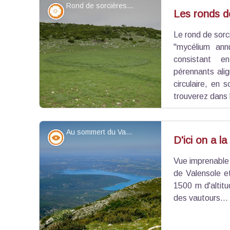
Rond de sorcières sur le Margès - ©Jordan Lacoste - PNR Verdon
centaine d’hommes et fonctionnera comme un cam
Flore
Les ronds d
Le rond de sorci
Voir l'image en plein écran
"mycélium ann
consistant 
pérennants ali
circulaire, en
trouverez dans 
Au sommert du Var - ©Stefano Blanc - PNR Verdon
Point de vue - sommet
D'ici on a la
Vue imprenable 
Voir l'image en plein écran
de Valensole et
1500 m d'altitud
des vautours… 