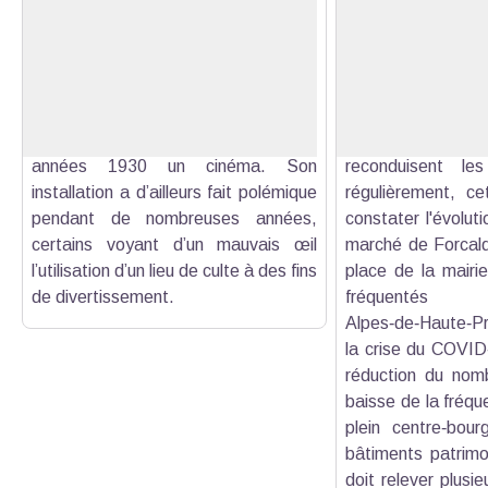
Le couvent des Visitandines
Le marché du lundi
Le couvent avec son cloître date de
Le Parc naturel r
1634. Une aile des bâtiments
et ses partenaire
Voir l'image en plein écran
conventuels a été rebâtie en 1883
l'
Observatoire p
pour abriter la mairie. La chapelle,
paysage
. Grâce à
datant de 1687, abrite depuis les
les clubs photos 
années 1930 un cinéma. Son
reconduisent le
installation a d’ailleurs fait polémique
régulièrement, ce
pendant de nombreuses années,
constater l'évolut
certains voyant d’un mauvais œil
marché de Forcalq
l’utilisation d’un lieu de culte à des fins
place de la mairie
de divertissement.
fréquen
Alpes‑de‑Haute‑P
la crise du COVID
réduction du nomb
baisse de la fréqu
plein centre‑bou
bâtiments patrimo
doit relever plusieu