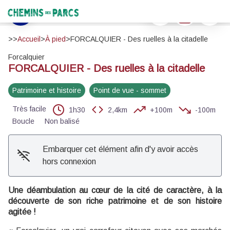
FORCALQUIER - Des ruelles à la citadelle
Imprimer
Télécharger
Signaler 
Forcalquier, la citadelle et les rochers de La Garde (Volx) - ©Atelier Photo-Graphique - OTI PFML
Chemins des Parcs
Voir l'image en plein écran
>>
Accueil
>
À pied
>
FORCALQUIER - Des ruelles à la citadelle
Forcalquier
FORCALQUIER - Des ruelles à la citadelle
Patrimoine et histoire
Point de vue - sommet
Très facile
1h30
2,4km
+100m
-100m
Boucle
Non balisé
Embarquer cet élément afin d'y avoir accès
hors connexion
Une déambulation au cœur de la cité de caractère, à la
découverte de son riche patrimoine et de son histoire
agitée !