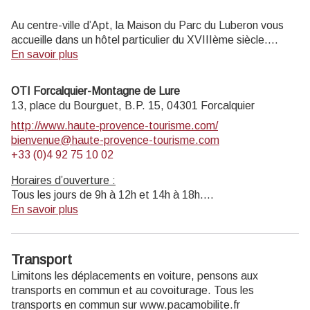
Au centre-ville d’Apt, la Maison du Parc du Luberon vous
accueille dans un hôtel particulier du XVIIIème siècle.
Informations touristiques et vente de livres, cartes,
En savoir plus
topoguides.
Exposition permanente visite gratuite.
OTI Forcalquier-Montagne de Lure
Musée de géologie entrée payante (4 € ; 2€ réduit ; gratuit
13, place du Bourguet, B.P. 15,
04301
Forcalquier
moins de 18 ans, scolaires, enseignants).
http://www.haute-provence-tourisme.com/
bienvenue@haute-provence-tourisme.com
Ouvert au public lundi, mardi, jeudi 14h-17h30, et mercredi
+33 (0)4 92 75 10 02
9h-12h30 et 14h-17h30 (hors jours fériés).
Horaires d’ouverture :
Tous les jours de 9h à 12h et 14h à 18h.
Fermé le mardi et le dimanche.
En savoir plus
Transport
Limitons les déplacements en voiture, pensons aux
transports en commun et au covoiturage. Tous les
transports en commun sur www.pacamobilite.fr