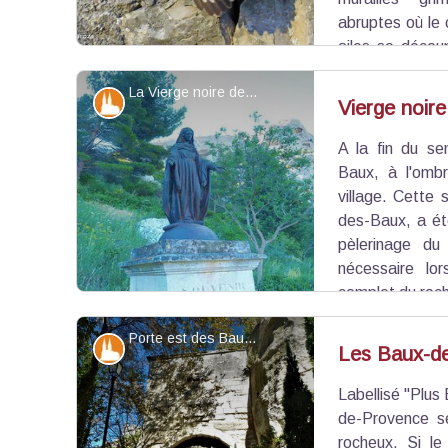
abruptes où le 
ailes se découp
son long bec légèrement incurvé, il extrait des fi
La Vierge noire des Baux - ©Jason Gaydier - PNR Alpilles
il est quasiment invisible grâce à son plumage cou
Patrimoine et histoire
Vierge noir
A la fin du se
Voir l'image en plein écran
Baux, à l'ombr
village. Cette 
des-Baux, a été
pèlerinage d
nécessaire lor
complet du roc
Porte est des Baux-de-Provence - ©Sarah Boggio-Pola - PNR Alpilles
Patrimoine et histoire
Les Baux-d
Labellisé "Plus
Voir l'image en plein écran
de-Provence s
rocheux. Si le