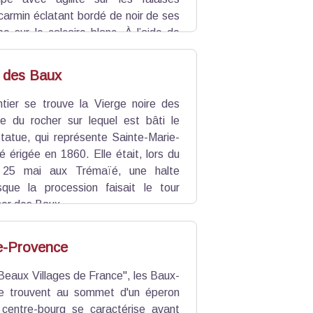
carmin éclatant bordé de noir de ses
e sur le calcaire blanc. À l’aide de
ssures toutes sortes d’insectes. Posé,
leur de pierre.
e des Baux
ntier se trouve la Vierge noire des
e du rocher sur lequel est bâti le
statue, qui représente Sainte-Marie-
 érigée en 1860. Elle était, lors du
u 25 mai aux Trémaïé, une halte
sque la procession faisait le tour
her des Baux.
e-Provence
 Beaux Villages de France", les Baux-
e trouvent au sommet d'un éperon
 centre-bourg se caractérise avant