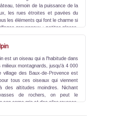
hâteau, témoin de la puissance de la
ux, les rues étroites et pavées du
tous les éléments
qui font le charme si
 villages provençaux : petites places,
élangent les époques.
lpin
in est un oiseau qui a l'habitude dans
s milieux montagnards, jusqu'à 4 000
Le village des Baux-de-Provence est
pour tous ces oiseaux qui viennent
 à des altitudes moindres. Nichant
vasses de rochers, on peut le
c son corps gris et des ailes rousses,