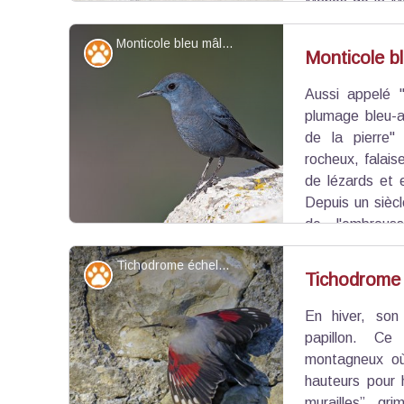
Maries-de-la-Me
qu'il s'agirait en fait de trois personnages romai
Monticole bleu mâle - ©Artemy Volkhansky
Caïus Marius ainsi que sa femme Julia, la tante d
Faune
Monticole b
Aussi appelé "
Voir l'image en plein écran
plumage bleu-a
de la pierre"
rocheux, falais
de lézards et e
Depuis un siècl
de l'embrous
surfréquentation des sites accidentés, de la
Tichodrome échelette - ©S. Wroza
l'urbanisme galopant et des traitements phytosani
Faune
Tichodrome 
En hiver, son
Voir l'image en plein écran
papillon. Ce
montagneux où 
hauteurs pour 
murailles” gri