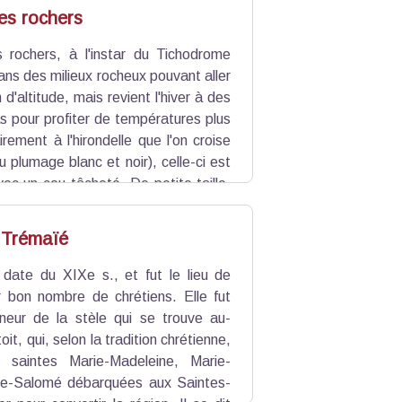
Alpilles, tels que les oliviers et les
des rochers
ntrebas (renseignements auprès de
es rochers, à l'instar du Tichodrome
dans des milieux rocheux pouvant aller
d'altitude, mais revient l'hiver à des
s pour profiter de températures plus
rement à l'hirondelle que l'on croise
u plumage blanc et noir), celle-ci est
vec un cou tâcheté. De petite taille,
cile à observer.
 Trémaïé
 date du XIXe s., et fut le lieu de
r bon nombre de chrétiens. Elle fut
nneur de la stèle qui se trouve au-
it, qui, selon la tradition chrétienne,
s saintes Marie-Madeleine, Marie-
ie-Salomé débarquées aux Saintes-