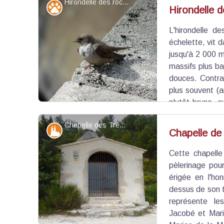
Hirondelle des rochers - ©DR
savoir de la culture des arbres emblématiques des 
Faune
Hirondelle 
amandiers, découvrez le chemin paysan en co
l'Office de Tourisme des Baux-de-Provence).
L'hirondelle d
Voir l'image en plein écran
échelette, vit 
jusqu'à 2 000 m 
massifs plus ba
douces. Contrai
plus souvent (a
plutôt brune, a
elle se manifeste très peu, ce qui la rend plus diffi
Chapelle des Trémaïé - ©Jason Gaydier - PNR Alpilles
Patrimoine et histoire
Chapelle de
Cette chapelle
Voir l'image en plein écran
pèlerinage pou
érigée en l'ho
dessus de son to
représente le
Jacobé et Mar