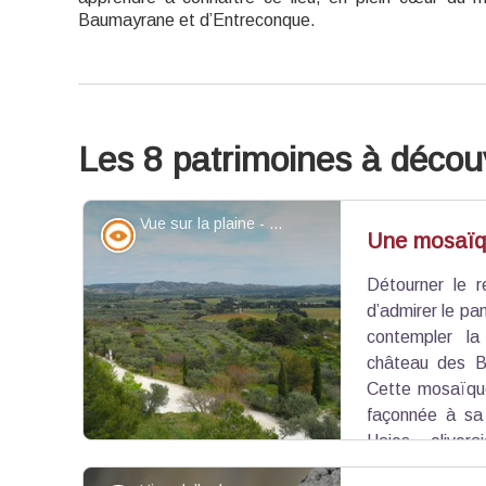
Baumayrane et d’Entreconque.
Les 8 patrimoines à découv
Vue sur la plaine - ©Jason Gaydier - PNR Alpilles
Point de vue - sommet
Une mosaïq
Détourner le 
d’admirer le pa
contempler l
château des B
Cette mosaïque
façonnée à sa 
Haies, olivera
encerclée par Baumayrane au nord et les roche