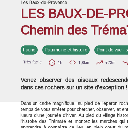
Les Baux-de-Provence
LES BAUX-DE-PR
Chemin des Tréma
Voir l
Faune
Patrimoine et histoire
Point de vue -
Très facile
1h
1,8km
+73m
Venez observer des oiseaux redescend
dans ces rochers sur un site d'exception !
Dans un cadre magnifique, au pied de l’éperon roc
temps de vous arrêter pour chercher, observer, et en
lueurs d'une journée d'hiver. Au pied du village hi
l'histoire des Trémaïé et montez les marches qui 
apprendre à connaître ce lieu, en plein cœur du ma