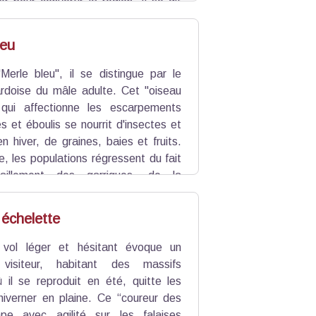
r pour convertir la région. Il se dit
ns, parmi lesquels figurent le général
e Jules César.
leu
Merle bleu", il se distingue par le
rdoise du mâle adulte. Cet "oiseau
 qui affectionne les escarpements
es et éboulis se nourrit d'insectes et
n hiver, de graines, baies et fruits.
e, les populations régressent du fait
saillement des garrigues, de la
 création de voies d'escalade, de
taires des cultures.
échelette
 vol léger et hésitant évoque un
 visiteur, habitant des massifs
il se reproduit en été, quitte les
hiverner en plaine. Ce “coureur des
mpe avec agilité sur les falaises