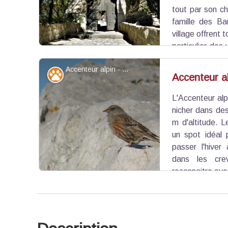
tout par son c
famille des Ba
village offrent 
particulier des
terrasses ombragées et patrimoine varié où se m
Accenteur alpin - ©Lisbeth Zechner - PNR Alpilles
Faune
Accenteur a
L'Accenteur alp
Voir l'image en plein écran
nicher dans de
m d'altitude. 
un spot idéal 
passer l'hiver
dans les cre
reconnaitre ave
noires et blanches.