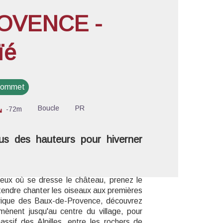
OVENCE -
ïé
'image en plein écran
 sommet
Boucle
PR
-72m
us des hauteurs pour hiverner
heux où se dresse le château, prenez le
tendre chanter les oiseaux aux premières
storique des Baux-de-Provence, découvrez
mènent jusqu'au centre du village, pour
ssif des Alpilles, entre les rochers de