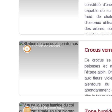
Voir l'image en plein écran
constitué d’un
capable de sur
froid, de cha
d’oiseaux utili
des arbres, o
chanter ou se m
fientes qu’ils y laissent servent d’engrais à c
Station de crocus au printemps - Lucie Parmentier - CC Guillestrois-Queyras
rouge-orangé, faciles à découvrir.
Flore
Crocus vern
Ce crocus se 
Voir l'image en plein écran
pelouses et 
l’étage alpin. 
aux fleurs vio
alentours d
abondamment e
dès la fonte de
Vue de la zone humide du col du Lauzet située en site Natura 2000 sur la commune d'Eygliers. Prise de vue réalisée en 2019. - P. Castro
Eaux et rivières
Zone humid