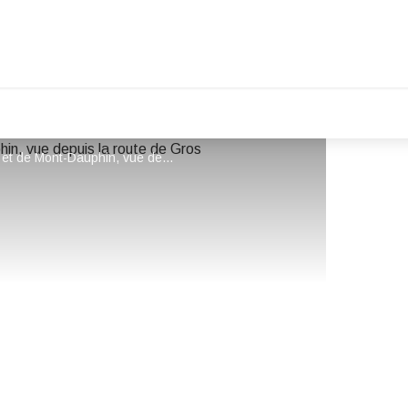
Basse vallée du Guil et plateaux du Simoust et de Mont-Dauphin, vue depuis la route de Gros - CC Guillestrois-Queyras