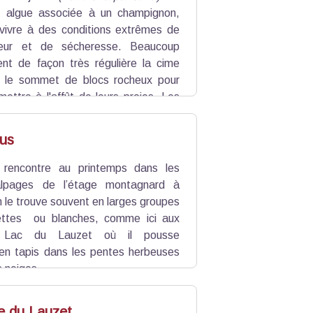
e algue associée à un champignon,
vivre à des conditions extrêmes de
leur et de sécheresse. Beaucoup
sent de façon très régulière la cime
u le sommet de blocs rocheux pour
ettre à l'affût de leurs proies. Les
e lichen qui se développe en croûtes
us
rencontre au printemps dans les
alpages de l’étage montagnard à
On le trouve souvent en larges groupes
lettes ou blanches, comme ici aux
u Lac du Lauzet où il pousse
n tapis dans les pentes herbeuses
s neiges.
e du Lauzet