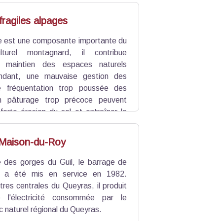
fragiles alpages
e est une composante importante du
lturel montagnard, il contribue
 maintien des espaces naturels
ndant, une mauvaise gestion des
e fréquentation trop poussée des
n pâturage trop précoce peuvent
forte érosion du sol et entraîner la
e activité pastorale et milieu naturel
oncertation entre éleveurs et Parc.
 Maison-du-Roy
ée des gorges du Guil, le barrage de
y a été mis en service en 1982.
res centrales du Queyras, il produit
de l'électricité consommée par le
rc naturel régional du Queyras.