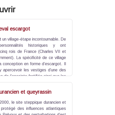
uvrir
eval escargot
t un village-étape incontournable. De
ersonnalités historiques y ont
 cinq rois de France (Charles VII et
mment). La spécificité de ce village
a conception en forme d’escargot. Il
’y apercevoir les vestiges d’une des
 de l’enceinte fortifiée ainsi que les
aterait du XIe s.
urancien et queyrassin
2000, le site steppique durancien et
 protégé des influences atlantiques
u Pelvoux et des perturbations d’est