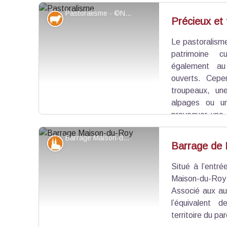
Pastoralisme - ©N.LANCELOT_OTGQ
Elevage et pastoralisme
Précieux et 
Le pastoralism
Voir l'image en plein écran
patrimoine cu
également au
ouverts. Cepe
troupeaux, un
alpages ou u
provoquer une 
disparition d'espèces rares. Les interactions entr
Barrage Maison-du-Roy - ©PNRQ
sont complexes, d’où l’importance du travail de c
Patrimoine et histoire
Barrage de
Situé à l’entr
Voir l'image en plein écran
Maison-du-Ro
Associé aux aut
l’équivalent 
territoire du pa