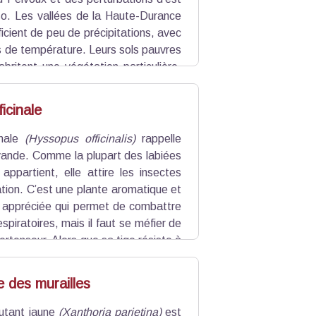
so. Les vallées de la Haute-Durance
ficient de peu de précipitations, avec
s de température. Leurs sols pauvres
 abritent une végétation particulière.
41 espèces remarquables ou menacées
icinale
inale
(Hyssopus officinalis)
rappelle
vande. Comme la plupart des labiées
 appartient, elle attire les insectes
sation. C’est une plante aromatique et
s appréciée qui permet de combattre
espiratoires, mais il faut se méfier de
ertenseur. Alors que sa tige résiste à
e fait, elle a déjà disparu de maintes
 des murailles
outant jaune
(Xanthoria parietina)
est