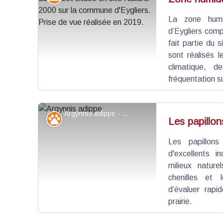
La zone hum
Voir l'image en plein écran
d’Eygliers comp
fait partie du 
sont réalisés 
climatique, d
fréquentation su
Argynnis adippe - ©Lilian_Car
Faune
Les papillon
Les papillon
Voir l'image en plein écran
d'excellents i
milieux nature
chenilles et 
d’évaluer rapi
prairie.