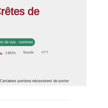
rêtes de
'image en plein écran
nt de vue - sommet
Boucle
VTT
-2482m
 ! Certaines portions nécessitent de porter