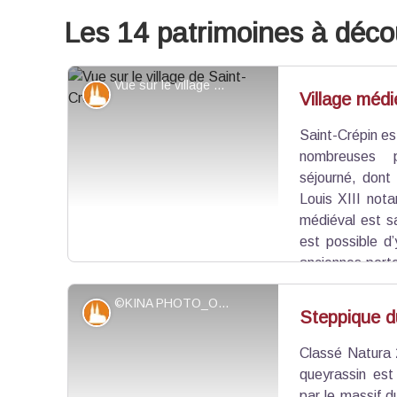
Les 14 patrimoines à déco
Vue sur le village de Saint-Crépin - ©Claire-Marie Collin - CC Guillestrois-Queyras
Patrimoine et histoire
Village médi
Saint-Crépin es
nombreuses p
séjourné, dont
Louis XIII nota
médiéval est s
est possible d
anciennes portes
ruines des fortifications de l’ancien château, qui d
©KINA PHOTO_OTGQ
Patrimoine et histoire
Steppique d
Classé Natura 
Voir l'image en plein écran
queyrassin est
par le massif d