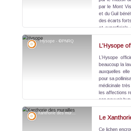
par le Mont Vi
et du Guil béné
des écarts fort
et superficiels
Ce territoire héberge 29 habitats naturels et 
Hysope - ©PNRQ
dont le papillon Isabelle de France.
Flore
L’Hysope off
L’Hysope offic
Voir l'image en plein écran
beaucoup la la
auxquelles elle
pour sa pollini
médicinale trè
les affections r
son pouvoir hyp
la cueillette, son pied s’arrache facilement : de c
Xanthorie des murailles - ©PNRQ
collines provençales.
Flore
Le Xanthorie
Ce lichen encr