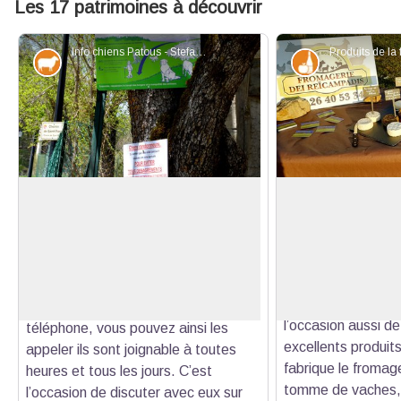
Les 17 patrimoines à découvrir
Info chiens Patous - Stefano Blanc - PNR Verdon
Elevage et pastoralisme
Produits du te
Ça Téléphone de Patou ici…
Vous prendrez bie
fromage
Pour éviter les désagréments en cas
Profiter de votre 
de rencontre avec les chiens de
Voir l'image en plein écran
prendre rendez-vo
troupeau et de l’oie … sur le chemin
saura mieux que p
de Saint Pierre les éleveurs ont mis
parler des animaux
sur un panneau leurs numéros de
l’occasion aussi d
téléphone, vous pouvez ainsi les
excellents produits
appeler ils sont joignable à toutes
fabrique le fromag
heures et tous les jours. C’est
tomme de vaches, p
l’occasion de discuter avec eux sur