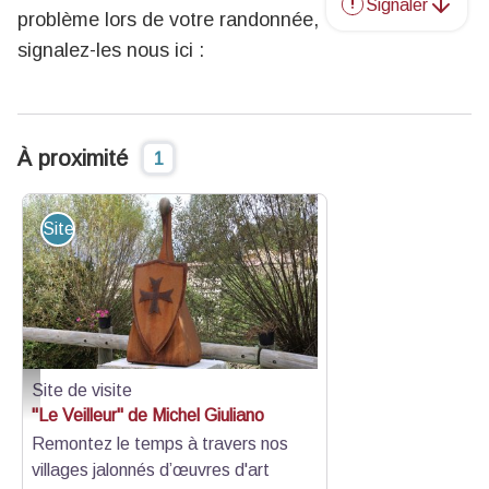
Signaler
problème lors de votre randonnée,
signalez-les nous ici :
À proximité
1
Site de visite
Site de visite
Vue - CCLGV
"Le Veilleur" de Michel Giuliano
Remontez le temps à travers nos
villages jalonnés d’œuvres d'art