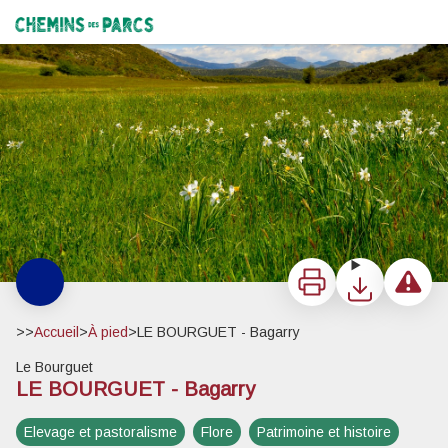
LE BOURGUET - Bagarry
Les prairies de Saint Pierre - Stefano Blanc - PNR Verdon
Chemins des Parcs
Imprimer
Télécharger
Signaler 
>>
Accueil
>
À pied
>
LE BOURGUET - Bagarry
Le Bourguet
LE BOURGUET - Bagarry
Elevage et pastoralisme
Flore
Voir l'image en plein écran
Patrimoine et histoire