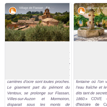
Village de Flassan - ©A. Hocquel - VPA
Patrimoine et histoire
Patrimoine et
Flassan village d'ocre
À l'ombre de la pl
«Flassan a toujours surpris les
«
La mairie, l'églis
visiteurs par la coloration chaude de
lavoir font de ce
Voir l'image en plein écran
ses façades, ses enduits ocrés et
politique et socia
orangés qui se teintent de rose au
profitent depuis t
coucher du soleil. Il est vrai que les
bienfaisante d'
carrières d'ocre sont toutes proches.
fontaine où l'on 
Le gisement part du piémont du
l'eau fraîche et l
Ventoux, se prolonge sur Flassan,
dits tant de secret
Villes-sur-Auzon et Mormoiron,
1860.
» COVE - 
disparait sous les monts de
d'histoire de C