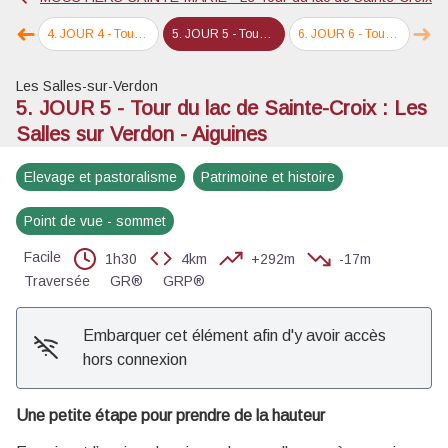
Voir l'image en plein écran
➜
➜
Bauduen
4
.
JOUR 4 - Tour du lac de Sainte-Croix du Verdon : Bauduen - Les-Salles-sur-Verdon
5
.
JOUR 5 - Tour du lac de Sainte-Croix : Les Salles sur Verdon - Aiguines
6
.
JOUR 6 - Tour du lac de Sainte-Croix : Aiguines - Moustiers-Sainte-Marie
Étape précédente
Éta
Les Salles-sur-Verdon
5. JOUR 5 - Tour du lac de Sainte-Croix : Les
Salles sur Verdon - Aiguines
Elevage et pastoralisme
Patrimoine et histoire
Point de vue - sommet
Facile
1h30
4km
+292m
-17m
Traversée
GR®
GRP®
Embarquer cet élément afin d'y avoir accès
hors connexion
Une petite étape pour prendre de la hauteur