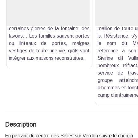
Voir l'image en plein écran
Bocouenne. Les tombes de l'ancien
Résistance de l
cimetière y sont transférées, tout
mondiale du haut
comme la cloche de l'église,
1944, le maquis d
certaines pierres de la fontaine, des
maillon de toute u
lavoirs... Les familles sauvent portes
la Résistance, s’y 
ou linteaux de portes, maigres
le nom du Maqu
vestiges de toute une vie, qu'ils vont
référence à son 
intégrer aux maisons reconstruites.
Sivirine dit Val
nombreux réfrac
service de travai
groupe atteind
d’hommes et fonc
camp d’entrainemen
Description
En partant du centre des Salles sur Verdon suivre le chemin