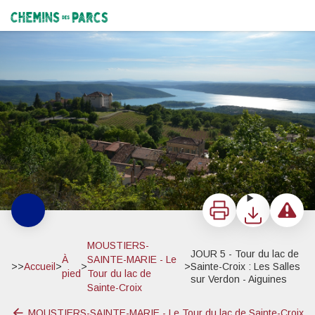
JOUR 5 - Tour du lac de Sainte-Croix : Les Salles sur Verdon - Aiguines
Le Château d'Aiguines et le Lac - Stefano Blanc - PNR Verdon
Chemins des Parcs
Imprimer
Télécharger
Signaler 
MOUSTIERS-
JOUR 5 - Tour du lac de
À
SAINTE-MARIE - Le
>>
Accueil
>
>
>
Sainte-Croix : Les Salles
pied
Tour du lac de
sur Verdon - Aiguines
Sainte-Croix
MOUSTIERS-SAINTE-MARIE - Le Tour du lac de Sainte-Croix