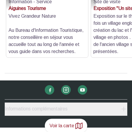
Information - Service
Site de visite
Extérieur - LGV Tourisme
Ancien village - MDS
Aiguines Tourisme
Exposition "Un site
Vivez Grandeur Nature
Exposition sur le t
fois un village engl
Au Bureau d'Information Touristique,
création du lac et l
notre conseillère en séjour vous
village en photos
accueille tout au long de l'année et
de l'ancien villag
vous guide dans vos recherches.
présentées.
Informations complémentaires
Voir la carte