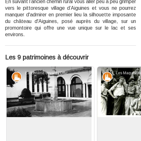
En suivant l’ancien chemin rural vous aller peu à peu grimper
vers le pittoresque village d’Aiguines et vous ne pourrez
manquer d'admirer en premier lieu la silhouette imposante
du château d'Aiguines, posé auprès du village, sur un
promontoire qui offre une vue unique sur le lac et ses
environs.
Les 9 patrimoines à découvrir
La fontaine devant l'Office de Tourisme - DR
Patrimoine et histoire
Patrimoine et
La Fontaine ressuscitée
Le Maquis Vallier
Quand le nouveau village fus
Le Margès et le 
reconstruit sur le plateau de
sont un lieu d