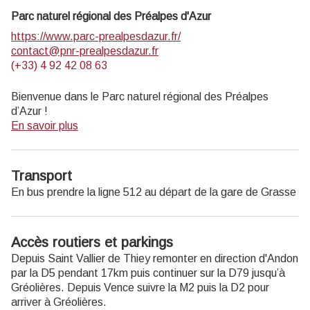
Parc naturel régional des Préalpes d'Azur
https://www.parc-prealpesdazur.fr/
contact@pnr-prealpesdazur.fr
(+33) 4 92 42 08 63
Bienvenue dans le Parc naturel régional des Préalpes
d’Azur !
En savoir plus
Découvrez la richesse unique de la géologie, de la faune et
de la flore, du patrimoine, des produit locaux… du Parc en
le parcourant à pied, à vélo ou à cheval grâce aux
Transport
différents itinéraires de cheminsdesparcs.
En bus prendre la ligne 512 au départ de la gare de Grasse
Profitez d’autres
activités nature
proposées dans le Parc.
Recevez la
newsletter
du Parc.
Accès routiers et parkings
Depuis Saint Vallier de Thiey remonter en direction d'Andon
par la D5 pendant 17km puis continuer sur la D79 jusqu’à
Gréolières. Depuis Vence suivre la M2 puis la D2 pour
arriver à Gréolières.