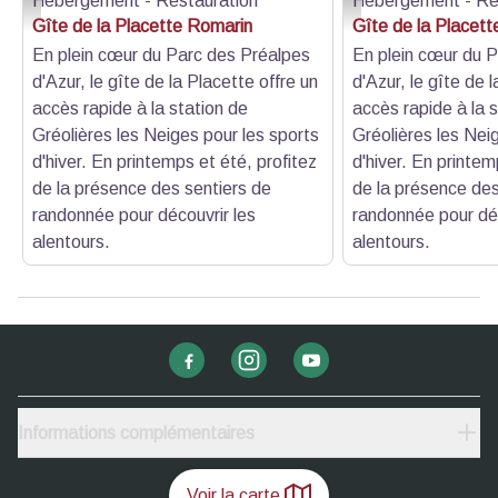
Hébergement - Restauration
Hébergement - Re
Salle à manger et cuisine - Gîte de la placette
Gîte de la placette - Gîte
Gîte de la Placette Romarin
Gîte de la Placet
En plein cœur du Parc des Préalpes
En plein cœur du 
d'Azur, le gîte de la Placette offre un
d'Azur, le gîte de 
accès rapide à la station de
accès rapide à la 
Gréolières les Neiges pour les sports
Gréolières les Nei
d'hiver. En printemps et été, profitez
d'hiver. En printem
de la présence des sentiers de
de la présence des
randonnée pour découvrir les
randonnée pour déc
alentours.
alentours.
Informations complémentaires
Voir la carte