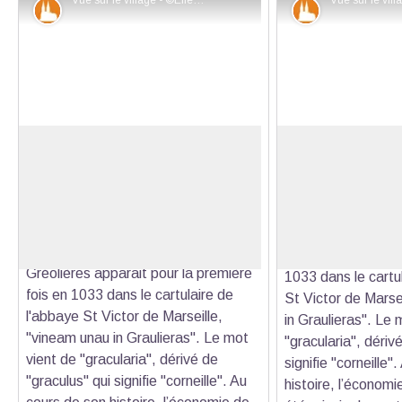
Vue sur le village - ©Ellen Teurlings - PNR Préalpes d'Azur
Patrimoine et histoire
Patrimoine et
Gréolières
Village de Gréoliè
Semblant défier les barres
A l'abri du massif d
imposantes du massif du Cheiron, ce
village, bâti sur un
Voir l'image en plein écran
joli village, bâti sur un petit plateau à
pente de l’escarp
mi pente de l’escarpement, domine
vallée du Loup. Le
toute la vallée du Loup. Le nom de
apparait pour la pr
Gréolières apparait pour la première
1033 dans le cartu
fois en 1033 dans le cartulaire de
St Victor de Marse
l'abbaye St Victor de Marseille,
in Graulieras". Le 
"vineam unau in Graulieras". Le mot
"gracularia", dériv
vient de "gracularia", dérivé de
signifie "corneille"
"graculus" qui signifie "corneille". Au
histoire, l’économi