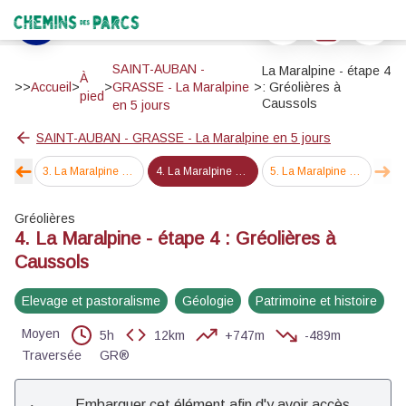
La Maralpine - étape 4 : Gréolières à Caussols
Imprimer
Télécharger
Signaler 
Paysage donnant sur Caussols - Kévin Mascarte - PNR Préalpes d'Azur
Chemins des Parcs
Voir l'image en plein écran
SAINT-AUBAN -
La Maralpine - étape 4
À
>>
Accueil
>
>
GRASSE - La Maralpine
>
: Gréolières à
pied
Caussols
en 5 jours
SAINT-AUBAN - GRASSE - La Maralpine en 5 jours
➜
➜
iglun
3
.
La Maralpine - étape 3 : Aiglun à Gréolières
4
.
La Maralpine - étape 4 : Gréolières à Caussols
5
.
La Maralpine - étape 5 : Caussols à Grasse
Étape précédente
Éta
Gréolières
4. La Maralpine - étape 4 : Gréolières à
Caussols
Elevage et pastoralisme
Géologie
Patrimoine et histoire
Moyen
5h
12km
+747m
-489m
Traversée
GR®
Embarquer cet élément afin d'y avoir accès