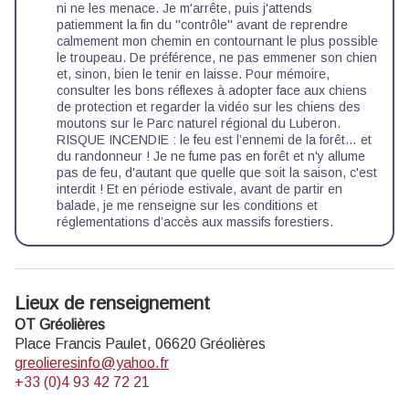
ni ne les menace. Je m'arrête, puis j'attends
patiemment la fin du ''contrôle'' avant de reprendre
calmement mon chemin en contournant le plus possible
le troupeau. De préférence, ne pas emmener son chien
et, sinon, bien le tenir en laisse. Pour mémoire,
consulter
les bons réflexes à adopter face aux chiens
de protection
et regarder la
vidéo sur les chiens des
moutons
sur le Parc naturel régional du Luberon.
RISQUE INCENDIE : le feu est l’ennemi de la forêt… et
du randonneur ! Je ne fume pas en forêt et n'y allume
pas de feu, d'autant que quelle que soit la saison, c'est
interdit ! Et en période estivale, avant de partir en
balade, je me renseigne sur les
conditions et
réglementations d’accès aux massifs forestiers.
Lieux de renseignement
OT Gréolières
Place Francis Paulet,
06620
Gréolières
greolieresinfo@yahoo.fr
+33 (0)4 93 42 72 21