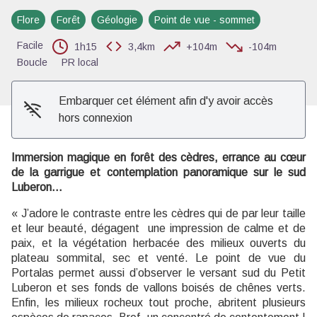
Voir l'image en plein écran
Flore
Forêt
Géologie
Point de vue - sommet
Facile
1h15
3,4km
+104m
-104m
Boucle
PR local
Embarquer cet élément afin d'y avoir accès
hors connexion
Immersion magique en forêt des cèdres, errance au cœur
de la garrigue et contemplation panoramique sur le sud
Luberon…
« J’adore le contraste entre les cèdres qui de par leur taille
et leur beauté, dégagent une impression de calme et de
paix, et la végétation herbacée des milieux ouverts du
plateau sommital, sec et venté. Le point de vue du
Portalas permet aussi d’observer le versant sud du Petit
Luberon et ses fonds de vallons boisés de chênes verts.
Enfin, les milieux rocheux tout proche, abritent plusieurs