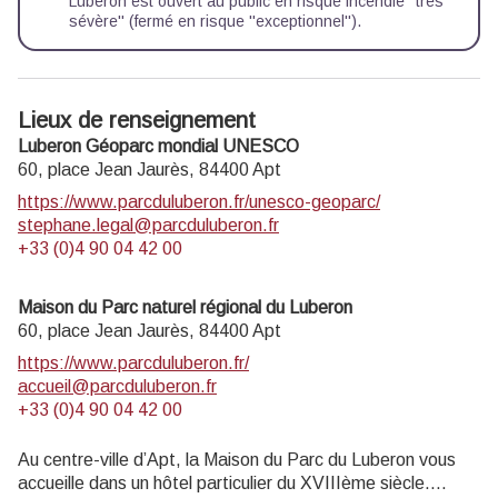
Luberon est ouvert au public en risque incendie ''très
sévère'' (fermé en risque ''exceptionnel'').
Lieux de renseignement
Luberon Géoparc mondial UNESCO
60, place Jean Jaurès,
84400
Apt
https://www.parcduluberon.fr/unesco-geoparc/
stephane.legal@parcduluberon.fr
+33 (0)4 90 04 42 00
Maison du Parc naturel régional du Luberon
60, place Jean Jaurès,
84400
Apt
https://www.parcduluberon.fr/
accueil@parcduluberon.fr
+33 (0)4 90 04 42 00
Au centre-ville d’Apt, la Maison du Parc du Luberon vous
accueille dans un hôtel particulier du XVIIIème siècle.