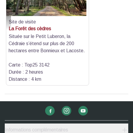
Bureau de Saint-Saturnin-lès-Apt
Avenue Jean Geoffroy 84490 Saint-Saturnin-lès-Apt
T. +33 (0)4 90 05 85 10
Site de visite
© Office de Tourisme Pays d'Apt Luberon
Ouvert du 13 juin au 15 septembre du mardi au vendredi de
La Forêt des cèdres
9h30 à 12h30 et de 14h à 18h.
Située sur le Petit Luberon, la
Fermé samedi, dimanche, lundi et jours fériés.
Cédraie s’étend sur plus de 200
hectares entre Bonnieux et Lacoste.
Carte : Top25 3142
Durée : 2 heures
Distance : 4 km
Informations complémentaires