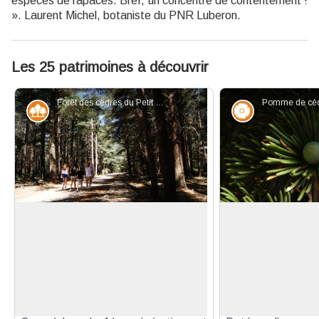
espèces de rapaces. Bref, un concentré de contentement !
». Laurent Michel, botaniste du PNR Luberon.
Les 25 patrimoines à découvrir
Forêt des cèdres du Petit Luberon - ©Léa Samson - PNR Luberon
Forêt
Flore
La forêt des cèdres
L'extension de la 
En 1862, des graines de cèdre en
À l’automne, un n
provenance de l’Atlas algérien sont
jaune constitué de
Voir l'image en plein écran
semées par quelques forestiers
de pollen emplit 
convaincus, afin de tenter de
s’échappe des c
reboiser le sommet du Petit Luberon.
féconde ainsi les