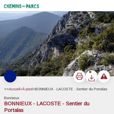
BONNIEUX - LACOSTE - Sentier du Portalas
L'arche du Portalas - ©Vincent Damourette - Coeurs de nature-Sipa
Chemins des Parcs
Imprimer
Télécharger
Signaler 
>>
Accueil
>
À pied
>
BONNIEUX - LACOSTE - Sentier du Portalas
Bonnieux
BONNIEUX - LACOSTE - Sentier du
Portalas