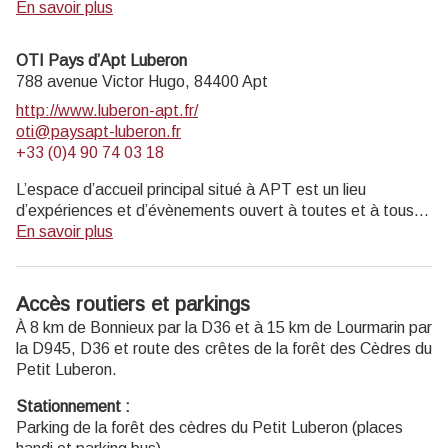
Informations touristiques et vente de livres, cartes,
En savoir plus
topoguides.
Exposition permanente visite gratuite.
OTI Pays d’Apt Luberon
Musée de géologie entrée payante (4 € ; 2€ réduit ; gratuit
788 avenue Victor Hugo,
84400
Apt
moins de 18 ans, scolaires, enseignants).
http://www.luberon-apt.fr/
oti@paysapt-luberon.fr
Ouvert au public lundi, mardi, jeudi 14h-17h30, et mercredi
+33 (0)4 90 74 03 18
9h-12h30 et 14h-17h30 (hors jours fériés).
L’espace d’accueil principal situé à APT est un lieu
d’expériences et d’évènements ouvert à toutes et à tous :
visiteurs, locaux, professionnels du tourisme, rencontres et
En savoir plus
réunions, conférences de presse... Un véritable centre
d’échanges ! Une borne pour recharger les vélos
électriques BOSCH est installée dans le bureau.
Accès routiers et parkings
À 8 km de Bonnieux par la D36 et à 15 km de Lourmarin par
Bureau d'Apt
la D945, D36 et route des crêtes de la forêt des Cèdres du
788 Avenue Victor Hugo 84400 Apt
Petit Luberon.
T. +33 (0)4 90 74 03 18
Ouvert toute l'année
Stationnement :
Ouvert du lundi samedi de 9h30 à 12h30 et de 14h à 18h.
Parking de la forêt des cèdres du Petit Luberon (places
Fermé dimanche et jours fériés (hors juillet et août)