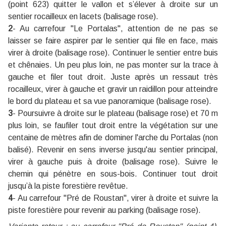
(point 623) quitter le vallon et s’élever à droite sur un
sentier rocailleux en lacets (balisage rose).
2
- Au carrefour "Le Portalas", attention de ne pas se
laisser se faire aspirer par le sentier qui file en face, mais
virer à droite (balisage rose). Continuer le sentier entre buis
et chênaies. Un peu plus loin, ne pas monter sur la trace à
gauche et filer tout droit. Juste après un ressaut très
rocailleux, virer à gauche et gravir un raidillon pour atteindre
le bord du plateau et sa vue panoramique (balisage rose).
3
- Poursuivre à droite sur le plateau (balisage rose) et 70 m
plus loin, se faufiler tout droit entre la végétation sur une
centaine de mètres afin de dominer l'arche du Portalas (non
balisé). Revenir en sens inverse jusqu'au sentier principal,
virer à gauche puis à droite (balisage rose). Suivre le
chemin qui pénètre en sous-bois. Continuer tout droit
jusqu’à la piste forestière revêtue.
4
- Au carrefour "Pré de Roustan", virer à droite et suivre la
piste forestière pour revenir au parking (balisage rose).