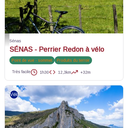
Manade au pied du Petit Luberon - ©Rémi Sérange - PNR Alpilles
Sénas
SÉNAS - Perrier Redon à vélo
Point de vue - sommet
Produits du terroir
Très facile
1h30
12,3km
+32m
Vélo