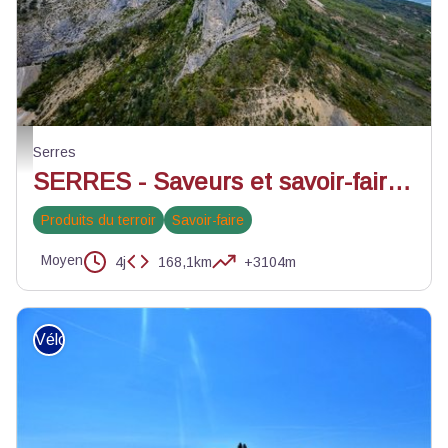
Le Quiquillon d'Orpierre - ©YPOV Agency
Serres
SERRES - Saveurs et savoir-faire du Sisteronais-Buëch à vélo en 4 jours
Produits du terroir
Savoir-faire
Moyen
4j
168,1km
+3104m
Vélo