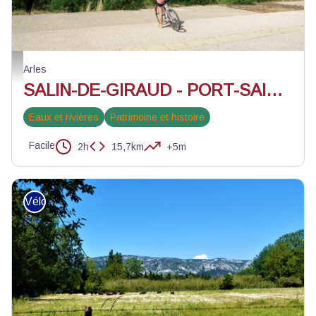
Cycliste sur les rives du Rhône - Juliette Primpier - PNR Camargue
Arles
SALIN-DE-GIRAUD - PORT-SAINT-LOUIS - Sur les rives du Rhône à vélo
Eaux et rivières
Patrimoine et histoire
Facile
2h
15,7km
+5m
Vélo