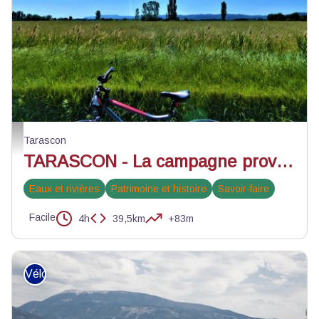
Champ céréalier proche de Tarascon - ©Rémi Sérange - PNR Alpilles
Tarascon
TARASCON - La campagne provençale à vélo
Eaux et rivières
Patrimoine et histoire
Savoir-faire
Facile
4h
39,5km
+83m
Vélo