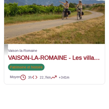
©A. Hocquel - VPA
Vaison-la-Romaine
VAISON-LA-ROMAINE - Les villages Médiévaux à vélo
Patrimoine et histoire
Moyen
3h
22,7km
+341m