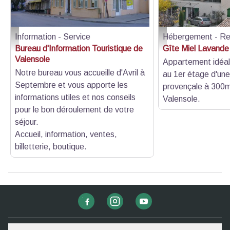
Information - Service
Hébergement - Re
Bureau d'Information Touristique de Valensole - DR OTC DLVA
Vue générale - DR gite
Bureau d'Information Touristique de
Gîte Miel Lavand
Valensole
Appartement idéal
Notre bureau vous accueille d'Avril à
au 1er étage d'un
Septembre et vous apporte les
provençale à 300m 
informations utiles et nos conseils
Valensole.
pour le bon déroulement de votre
séjour.
Accueil, information, ventes,
billetterie, boutique.