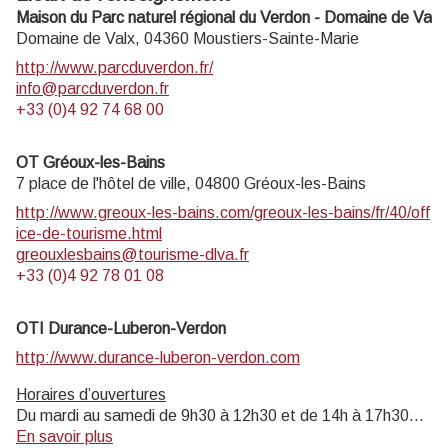
Maison du Parc naturel régional du Verdon - Domaine de Valx
Domaine de Valx,
04360
Moustiers-Sainte-Marie
http://www.parcduverdon.fr/
info@parcduverdon.fr
+33 (0)4 92 74 68 00
OT Gréoux-les-Bains
7 place de l'hôtel de ville,
04800
Gréoux-les-Bains
http://www.greoux-les-bains.com/greoux-les-bains/fr/40/off
ice-de-tourisme.html
greouxlesbains@tourisme-dlva.fr
+33 (0)4 92 78 01 08
OTI Durance-Luberon-Verdon
http://www.durance-luberon-verdon.com
Horaires d’ouvertures
Du mardi au samedi de 9h30 à 12h30 et de 14h à 17h30
Le dimanche : de 9h30 à 12h30
En savoir plus