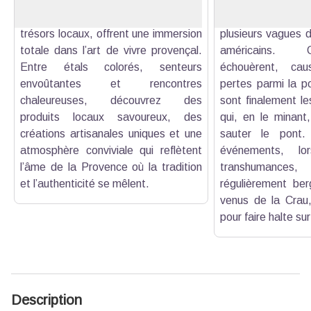
qui invitent à un voyage gustatif et
- point stratégiqu
culturel. Ces marchés, véritables
troupes allemandes
trésors locaux, offrent une immersion
plusieurs vagues
totale dans l’art de vivre provençal.
américains. 
Entre étals colorés, senteurs
échouèrent, cau
envoûtantes et rencontres
pertes parmi la po
chaleureuses, découvrez des
sont finalement le
produits locaux savoureux, des
qui, en le minant,
créations artisanales uniques et une
sauter le pont.
atmosphère conviviale qui reflètent
événements, lo
l’âme de la Provence où la tradition
transhumances, V
et l’authenticité se mêlent.
régulièrement ber
venus de la Crau, 
pour faire halte su
Description