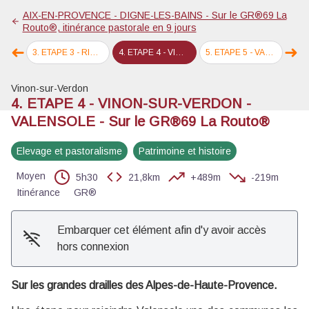
Voir l'image en plein écran
AIX-EN-PROVENCE - DIGNE-LES-BAINS - Sur le GR®69 La
Routo®, itinérance pastorale en 9 jours
➜
➜
Routo®
3
.
ETAPE 3 - RIANS - VINON-SUR-VERDON - Sur le GR®69 La Routo
4
.
ETAPE 4 - VINON-SUR-VERDON - VALENSOLE - Sur le GR®69 La Routo®
5
.
ETAPE 5 - VALENSOLE - RIEZ - Sur le GR®69 La Routo®
6
.
ETAPE 6 
Étape précédente
Éta
Vinon-sur-Verdon
4. ETAPE 4 - VINON-SUR-VERDON -
VALENSOLE - Sur le GR®69 La Routo®
Elevage et pastoralisme
Patrimoine et histoire
Moyen
5h30
21,8km
+489m
-219m
Itinérance
GR®
Embarquer cet élément afin d'y avoir accès
hors connexion
Sur les grandes drailles des Alpes-de-Haute-Provence.