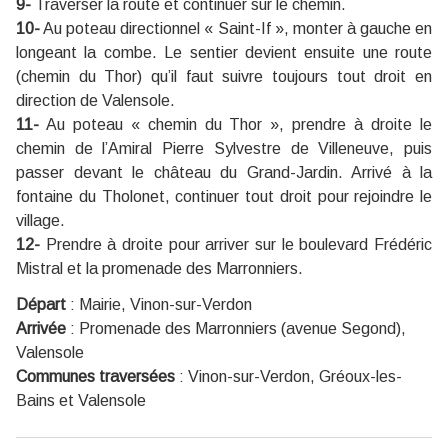
9-
Traverser la route et continuer sur le chemin.
10-
Au poteau directionnel « Saint-If », monter à gauche en
longeant la combe. Le sentier devient ensuite une route
(chemin du Thor) qu’il faut suivre toujours tout droit en
direction de Valensole.
11-
Au poteau « chemin du Thor », prendre à droite le
chemin de l’Amiral Pierre Sylvestre de Villeneuve, puis
passer devant le château du Grand-Jardin. Arrivé à la
fontaine du Tholonet, continuer tout droit pour rejoindre le
village.
12-
Prendre à droite pour arriver sur le boulevard Frédéric
Mistral et la promenade des Marronniers.
Départ
:
Mairie, Vinon-sur-Verdon
Arrivée
:
Promenade des Marronniers (avenue Segond),
Valensole
Communes traversées
:
Vinon-sur-Verdon, Gréoux-les-
Bains et Valensole