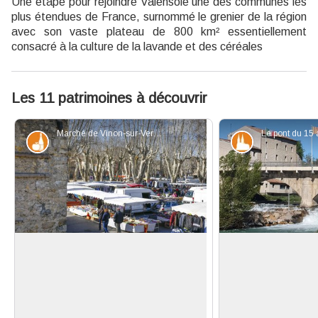
Une étape pour rejoindre Valensole une des communes les
plus étendues de France, surnommé le grenier de la région
avec son vaste plateau de 800 km² essentiellement
consacré à la culture de la lavande et des céréales
Les 11 patrimoines à découvrir
Marché de Vinon-sur-Verdon - ©T.Vergoz
Produits du terroir
Patrimoine et
Lou merca
Un pont trop loin
Au cœur de la région du Verdon,
Le 15 août 1
berceau de la Provence authentique,
débarquement des 
Voir l'image en plein écran
se trouvent des marchés provençaux
varoise, le pont d