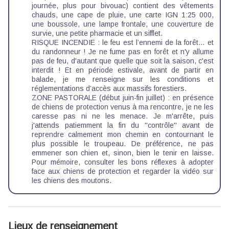
journée, plus pour bivouac) contient des vêtements
chauds, une cape de pluie, une carte IGN 1:25 000,
une boussole, une lampe frontale, une couverture de
survie, une petite pharmacie et un sifflet.
RISQUE INCENDIE : le feu est l’ennemi de la forêt… et
du randonneur ! Je ne fume pas en forêt et n'y allume
pas de feu, d'autant que quelle que soit la saison, c'est
interdit ! Et en période estivale, avant de partir en
balade, je me renseigne sur les
conditions et
réglementations d’accès aux massifs forestiers
.
ZONE PASTORALE (début juin-fin juillet) : en présence
de chiens de protection venus à ma rencontre, je ne les
caresse pas ni ne les menace. Je m'arrête, puis
j'attends patiemment la fin du ''contrôle'' avant de
reprendre calmement mon chemin en contournant le
plus possible le troupeau. De préférence, ne pas
emmener son chien et, sinon, bien le tenir en laisse.
Pour mémoire, consulter les
bons réflexes à adopter
face aux chiens de protection
et regarder la
vidéo sur
les chiens des moutons
.
Lieux de renseignement