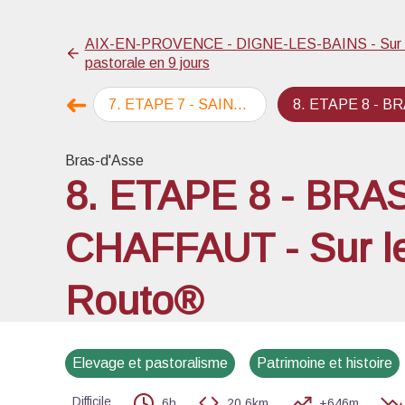
AIX-EN-PROVENCE - DIGNE-LES-BAINS - Sur le
pastorale en 9 jours
Voir l
➜
 - Sur le GR®69 La Routo®
7
.
ETAPE 7 - SAINT-JURS - BRAS-D'ASSE - Sur le GR®69 La Routo®
8
.
ETAPE 8 - BRAS-D'ASSE - LE CHAFFAUT - Sur le GR®69 La R
Étape précédente
Bras-d'Asse
8. ETAPE 8 - BRA
CHAFFAUT - Sur l
Routo®
Elevage et pastoralisme
Patrimoine et histoire
Difficile
6h
20,6km
+646m