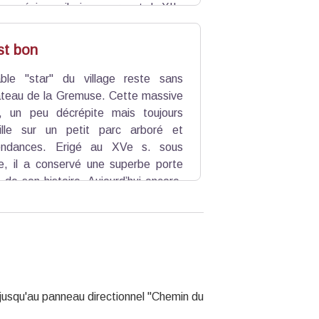
 un précieux ciboire en argent du XIIe
s aux volets bleus et de granges en
servé. Autour, de coquets pavillons
st bon
paisible qui anime encore aujourd’hui
able "star" du village reste sans
âteau de la Gremuse. Cette massive
e, un peu décrépite mais toujours
ille sur un petit parc arboré et
endances. Erigé au XVe s. sous
e, il a conservé une superbe porte
 de son histoire. Aujourd’hui encore,
olontiers ses portes aux visiteurs…
x et passionnés de patrimoine auront
s jusqu'au panneau directionnel "Chemin du