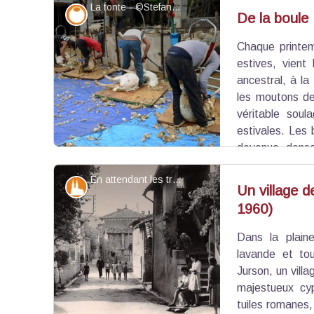
La tonte - ©Stefano Blanc - PNR Verdon
bêtes. La formation prépare aussi à organiser sa
Savoir-faire
De la boule 
souvent exigeantes, à s’insérer dans les dy
valoriser durablement les ressources pastorales.
Chaque printem
Voir l'image en plein écran
estives, vien
ancestral, à la
les moutons de 
véritable soul
estivales. Les b
devenue dense
bêtes pour la transhumance. Mais au-delà de l’as
En attendant les transhumants - ©DR
temps fort du calendrier pastoral : un mome
Patrimoine et histoire
Un village 
transmission, où la communauté se retrouve auto
1960)
Voir l'image en plein écran
Dans la plain
lavande et tou
Jurson, un vill
majestueux cyp
tuiles romanes,