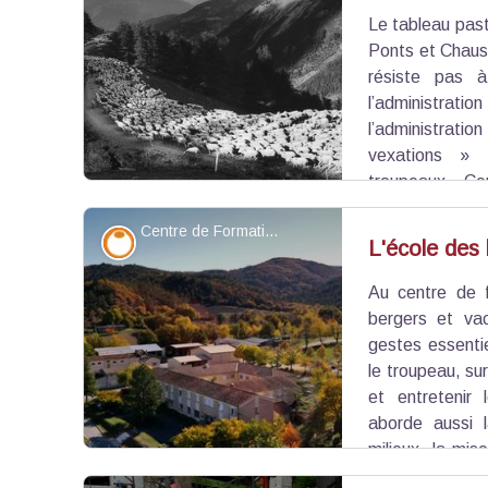
Le tableau past
Voir l'image en plein écran
Ponts et Chaus
résiste pas à
l’administrat
l’administrat
vexations » 
troupeaux. Cer
carraires durant la Révolution, exigent des « in
Centre de Formation Professionnelle et de Promotion Agricole (CFPPA) de Carmejane - ©DR - CFPPA Carmejane
bergers, eux, ne comptaient pas se laisser tondre l
Savoir-faire
L'école des
Au centre de f
Voir l'image en plein écran
bergers et va
gestes essentie
le troupeau, sur
et entretenir
aborde aussi 
milieux, la mi
face à la prédation, ou encore les techniques d