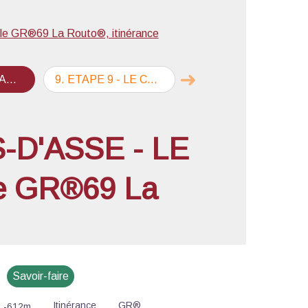
 GR®69 La Routo®, itinérance
'image en plein écran
➜
outo®
9
.
ETAPE 9 - LE CHAFFAUT - DIGNE-LES-BAINS - Sur le GR®69 La Routo®
Étape suivante
S-D'ASSE - LE
e GR®69 La
Savoir-faire
Itinérance
GR®
-612m