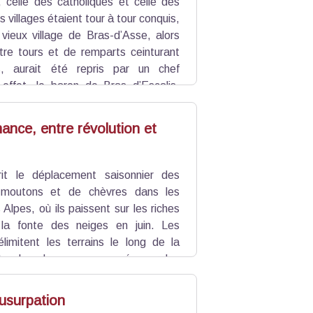
 celle des catholiques et celle des
 villages étaient tour à tour conquis,
 vieux village de Bras-d’Asse, alors
tre tours et de remparts ceinturant
ns, aurait été repris par un chef
 effet, le baron de Bras d’Escalis,
avaient fait cause commune avec les
s détruits.
ance, entre révolution et
it le déplacement saisonnier des
 moutons et de chèvres dans les
lpes, où ils paissent sur les riches
 la fonte des neiges en juin. Les
élimitent les terrains le long de la
iter les dommages causés par les
es derniers organisent les troupeaux
riquer des fromages. Les muletiers
 usurpation
son.