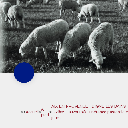
AIX-EN-PROVENCE - DIGNE-LES-BAINS - 
À
>>
Accueil
>
>
GR®69 La Routo®, itinérance pastorale e
pied
jours