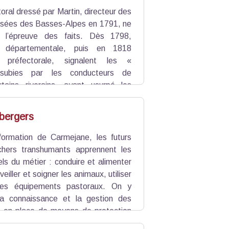
oral dressé par Martin, directeur des
sées des Basses-Alpes en 1791, ne
 l’épreuve des faits. Dès 1798,
ion départementale, puis en 1818
ion préfectorale, signalent les «
subies par les conducteurs de
tains riverains, ayant usurpé les
demnités indues et arbitraires ». Les
a laine sur le dos !
 bergers
ormation de Carmejane, les futurs
chers transhumants apprennent les
ls du métier : conduire et alimenter
veiller et soigner les animaux, utiliser
 les équipements pastoraux. On y
la connaissance et la gestion des
se en place de moyens de protection
e manipulation et de déplacement des