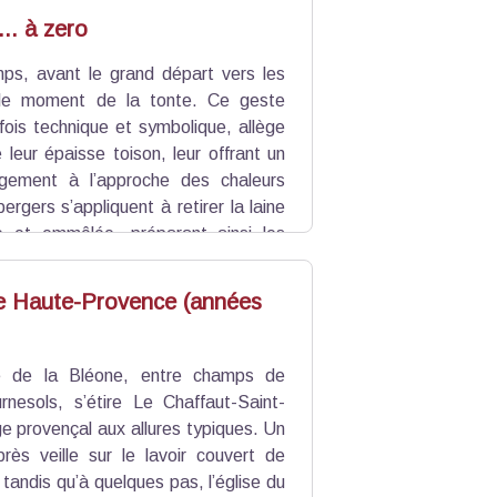
 vie quotidienne dans des conditions
... à zero
namiques économiques locales et à
ps, avant le grand départ vers les
t le moment de la tonte. Ce geste
 fois technique et symbolique, allège
leur épaisse toison, leur offrant un
agement à l’approche des chaleurs
ergers s’appliquent à retirer la laine
 et emmêlée, préparant ainsi les
pect pratique, la tonte est aussi un
nt de rencontre, d’entraide et de
de Haute-Provence (années
ur de gestes partagés.
e de la Bléone, entre champs de
rnesols, s’étire Le Chaffaut-Saint-
age provençal aux allures typiques. Un
rès veille sur le lavoir couvert de
 tandis qu’à quelques pas, l’église du