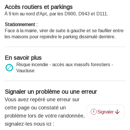
électriques BOSCH est installée dans le bureau.
Accès routiers et parkings
À 9 km au nord d'Apt, par les D900, D943 et D111.
Bureau d'Apt
788 Avenue Victor Hugo 84400 Apt
Stationnement :
T. +33 (0)4 90 74 03 18
Face à la mairie, virer de suite à gauche et se faufiler entre
Ouvert toute l'année
les maisons pour rejoindre le parking dissimulé derrière.
Ouvert du lundi samedi de 9h30 à 12h30 et de 14h à 18h.
Fermé dimanche et jours fériés (hors juillet et août)
Du 1er octobre au 31 mars : Fermé le mercredi, dimanche
En savoir plus
et jours fériés.
Risque incendie - accès aux massifs forestiers -
Vaucluse
Bureau de Bonnieux
1 Rue Victor Hugo 84480 Bonnieux
T. + 33 (0)4 90 75 91 90
Ouvert du lundi au samedi de 9h30 à 12h30 et de 14h à 18h
Signaler un problème ou une erreur
jusqu'au 30 septembre.
Vous avez repéré une erreur sur
Fermé dimanche et jours fériés.
cette page ou constaté un
Signaler
Bureau de Céreste
problème lors de votre randonnée,
Boulevard Victor Hugo 04280 Céreste
signalez-les nous ici :
T. +33 (0)4 92 79 09 84