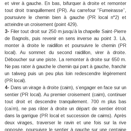
et virer à gauche. En bas, bifurquer à droite et remonter
tout droit tranquillement (PR). Au carrefour ‘’Fumeirasse’’,
poursuivre le chemin bien à gauche (PR local n°2) et
atteindre un croisement (point 429).
3-
Filer tout droit sur 250 m jusqu’à la chapelle Saint-Pierre
de Bagnols, puis revenir en sens inverse au point 3. Là,
monter à droite le raidillon et poursuivre le chemin (PR
local). Au sommet du second raidillon, virer à droite.
Déboucher sur une piste. La remonter à droite sur 650 m.
Ne pas rater à gauche le chemin qui part à gauche, franchir
un talweg puis un peu plus loin redescendre légèrement
(PR local).
4-
Dans un virage à droite (cairn), s’engager en face sur un
sentier (PR local). Au premier croisement (cairn), continuer
tout droit et descendre tranquilement. 700 m plus bas
(caïrn), ne pas râter à droite un départ de sentier étroit
dans la garrigue (PR local et succession de cairns). Après
deux virages, traverser le ravin et une fois sur la rive
opposée, poursuivre le sentier à gauche sur une centaine