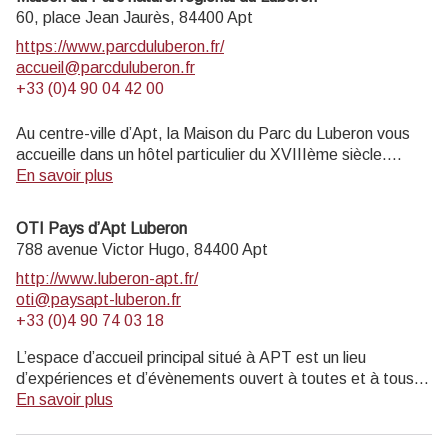
60, place Jean Jaurès,
84400
Apt
https://www.parcduluberon.fr/
accueil@parcduluberon.fr
+33 (0)4 90 04 42 00
Au centre-ville d’Apt, la Maison du Parc du Luberon vous
accueille dans un hôtel particulier du XVIIIème siècle.
Informations touristiques et vente de livres, cartes,
En savoir plus
topoguides.
Exposition permanente visite gratuite.
OTI Pays d’Apt Luberon
Musée de géologie entrée payante (4 € ; 2€ réduit ; gratuit
788 avenue Victor Hugo,
84400
Apt
moins de 18 ans, scolaires, enseignants).
http://www.luberon-apt.fr/
oti@paysapt-luberon.fr
Ouvert au public lundi, mardi, jeudi 14h-17h30, et mercredi
+33 (0)4 90 74 03 18
9h-12h30 et 14h-17h30 (hors jours fériés).
L’espace d’accueil principal situé à APT est un lieu
d’expériences et d’évènements ouvert à toutes et à tous :
visiteurs, locaux, professionnels du tourisme, rencontres et
En savoir plus
réunions, conférences de presse... Un véritable centre
d’échanges ! Une borne pour recharger les vélos