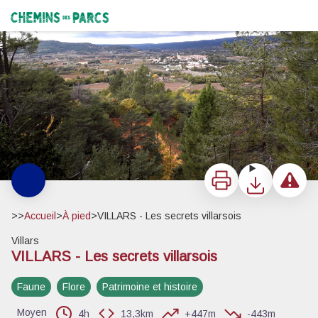
VILLARS - Les secrets villarsois
Villars depuis La Bruyère - ©Eric Garnier - PNR Luberon
Chemins des Parcs
Imprimer
Télécharger
Signaler 
>>
Accueil
>
À pied
>
VILLARS - Les secrets villarsois
Villars
VILLARS - Les secrets villarsois
Voir l'image en plein écran
Faune
Flore
Patrimoine et histoire
Moyen
4h
13,3km
+447m
-443m