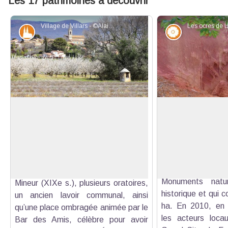
Les 17 patrimoines à découvrir
Village de Villars - ©Alain Hocquel - VPA
Patrimoine et histoire
Flore
Villars, village de caractère
La colline de la Br
et OGS
Perché au sommet d’une colline, au
La colline de La 
pied des Monts de Vaucluse, Villars
Voir l'image en plein écran
quatre principau
est un village provençal typique aux
classé des Ocre
ruelles étroites. On y découvre
défini par décret e
l’église paroissiale Saint-Jacques-le-
Monuments natur
Mineur (XIXe s.), plusieurs oratoires,
historique et qui 
un ancien lavoir communal, ainsi
ha. En 2010, en 
qu’une place ombragée animée par le
les acteurs loc
Bar des Amis, célèbre pour avoir