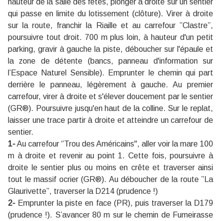
hauteur de la salle des fêtes, plonger à droite sur un sentier
qui passe en limite du lotissement (clôture). Virer à droite
sur la route, franchir la Riaille et au carrefour ’’Clastre’’,
poursuivre tout droit. 700 m plus loin, à hauteur d'un petit
parking, gravir à gauche la piste, déboucher sur l'épaule et
la zone de détente (bancs, panneau d'information sur
l’Espace Naturel Sensible). Emprunter le chemin qui part
derrière le panneau, légèrement à gauche. Au premier
carrefour, virer à droite et s'élever doucement par le sentier
(GR®). Poursuivre jusqu'en haut de la colline. Sur le replat,
laisser une trace partir à droite et atteindre un carrefour de
sentier.
1-
Au carrefour ‘’Trou des Américains", aller voir la mare 100
m à droite et revenir au point 1. Cette fois, poursuivre à
droite le sentier plus ou moins en crête et traverser ainsi
tout le massif ocrier (GR®). Au déboucher de la route ’’La
Glaurivette’’, traverser la D214 (prudence !)
2-
Emprunter la piste en face (PR), puis traverser la D179
(prudence !). S’avancer 80 m sur le chemin de Fumeirasse