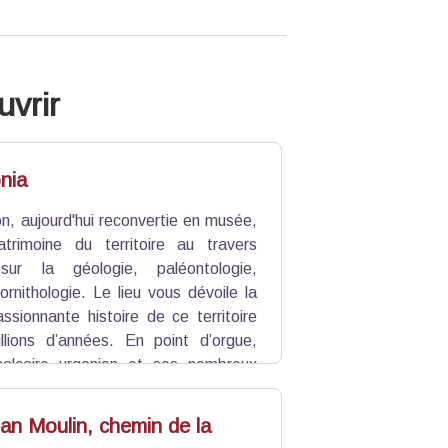
uvrir
nia
on, aujourd'hui reconvertie en musée,
atrimoine du territoire au travers
 sur la géologie, paléontologie,
ornithologie. Le lieu vous dévoile la
assionnante histoire de ce territoire
lions d’années. En point d’orgue,
calcaire urgonien et ses nombreux
onance internationale depuis la moitié
an Moulin, chemin de la