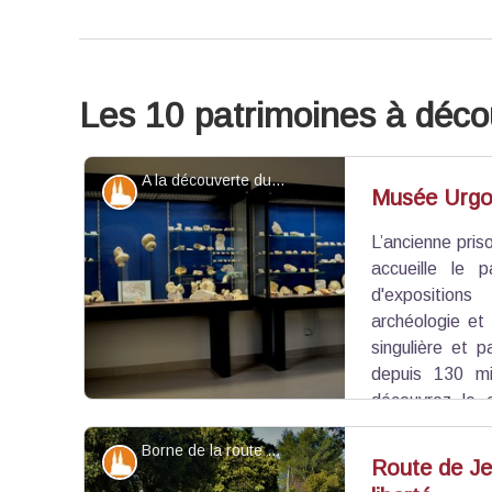
Les 10 patrimoines à déco
A la découverte du calcaire - ©Fabrice Aubert - Musée Urgonia
Patrimoine et histoire
Musée Urgo
L’ancienne pris
accueille le p
d'expositions
archéologie et 
singulière et p
depuis 130 mil
découvrez le 
fossiles qui confèrent à ce site éponyme, une rés
Borne de la route de Jean Moulin - ©Rémi Sérange - PNR Alpilles
du XIXe s.
Patrimoine et histoire
Route de Je