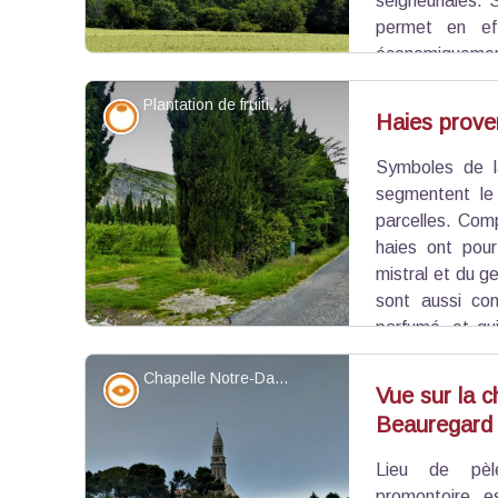
seigneuriales.
permet en eff
économiquemen
Sud et à l'Est des Alpilles. Surplombant les vallon
Plantation de fruitiers entourée de haies - ©Rémi Sérange - PNR Alpilles
véritables portes de la Crau, le château a été d
Savoir-faire
Haies prove
garantissant à son propriétaire des revenus consi
Ce site privé est classé Monument Historique dep
Symboles de l
Voir l'image en plein écran
segmentent le 
parcelles. Com
haies ont pour
mistral et du ge
sont aussi con
parfumé, et qui
de nombreux mas des Alpilles.
Chapelle Notre-Dame-de-Beauregard - ©Rémi Sérange - PNR Alpilles
Point de vue - sommet
Vue sur la 
Beauregard
Voir l'image en plein écran
Lieu de pèle
promontoire e