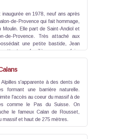
t inaugurée en 1978, neuf ans après
Salon-de-Provence qui fait hommage,
n Moulin. Elle part de Saint-Andiol et
on-de-Provence. Très attaché aux
l possédait une petite bastide, Jean
 cette terre familière pour se faire
es réseaux de résistance de la France
 Calans
es Alpilles s'apparente à des dents de
es formant une barrière naturelle.
limite l'accès au coeur du massif à de
ges comme le Pas du Suisse. On
auche le fameux Calan de Rousset,
du massif et haut de 275 mètres.