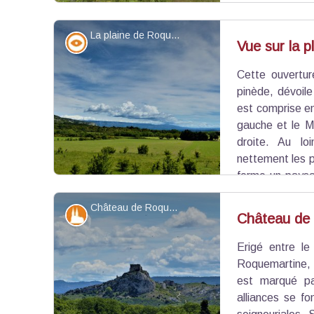
La plaine de Roquemartine - ©Rémi Sérange - PNR Alpilles
Point de vue - sommet
Vue sur la 
Cette ouvertur
Voir l'image en plein écran
pinède, dévoile
est comprise ent
gauche et le M
droite. Au lo
nettement les p
forme un pays
ensemble harmonieux, d'une grande sérénité.
Château de Roquemartine - ©Rémi Sérange - PNR Alpilles
Patrimoine et histoire
Château de
Erigé entre le
Voir l'image en plein écran
Roquemartine, 
est marqué pa
alliances se fo