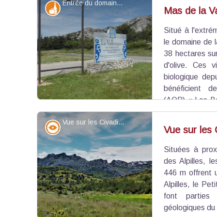
Entrée du domaine - ©Jason Gaydier - PNR Alpilles
Produits du terroir
Mas de la V
Situé à l'extré
Voir l'image en plein écran
le domaine de 
38 hectares sur
d'olive. Ces v
biologique dep
bénéficient de
(AOP) « Les Ba
Géographique Protégé (IGP) « Alpilles de la Val
Vue sur les Civadières - ©Rémi Sérange - PNR Alpilles
faire.
Point de vue - sommet
Vue sur les 
Situées à prox
Voir l'image en plein écran
des Alpilles, 
446 m offrent 
Alpilles, le Pe
font parties
géologiques du 