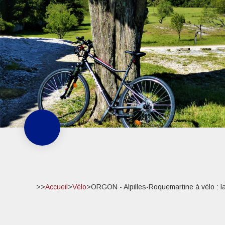
>>
Accueil
>
Vélo
>
ORGON - Alpilles-Roquemartine à vélo : l