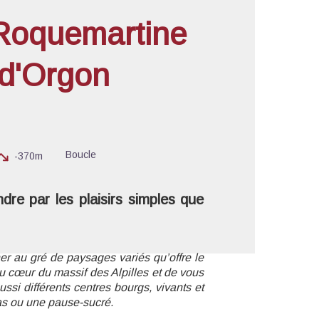
Roquemartine
e d'Orgon
'image en plein écran
Boucle
-370m
ndre par les plaisirs simples que
er au gré de paysages variés qu’offre le
au cœur du massif des Alpilles et de vous
si différents centres bourgs, vivants et
cas ou une pause-sucré.