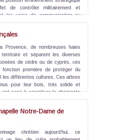
 Sa position éminemment stratégique
et de contrôler militairement et
t les voies de communication au
s d'Eyguières, "trouées" naturelles et
urant des siècles un important péage,
nçales
dérables .
uis 1926.
a Provence, de nombreuses haies
territoire et séparent les diverses
posées de cèdre ou de cyprès, ces
 fonction première de protéger du
l les différentes cultures. Ces arbres
nus pour leur bois, très solide et
 ont servi à constituer la charpente
chapelle Notre-Dame de
rinage chrétien aujourd’hui, ce
st un lieu de culte probablement