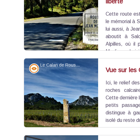
liberté
Voir l'image en plein écran
Cette route es
le mémorial à 
lui aussi, à Jea
aboutit à Sal
Alpilles, où i
Moulin a choisi
parachuter et entamer sa mission d’unification d
Le Calan de Rousset - ©Rémi Sérange - PNR Alpilles
inoccupée.
Point de vue - sommet
Vue sur les
Ici, le relief d
Voir l'image en plein écran
roches calcair
Cette dernière 
petits passa
distingue à g
isolé du reste 