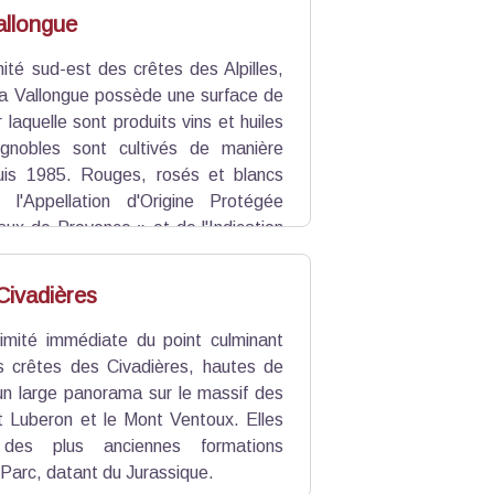
allongue
mité sud-est des crêtes des Alpilles,
la Vallongue possède une surface de
 laquelle sont produits vins et huiles
ignobles sont cultivés de manière
uis 1985. Rouges, rosés et blancs
 l'Appellation d'Origine Protégée
ux-de-Provence » et de l'Indication
longue », témoins d'un réel savoir-
Civadières
imité immédiate du point culminant
les crêtes des Civadières, hautes de
un large panorama sur le massif des
tit Luberon et le Mont Ventoux. Elles
 des plus anciennes formations
Parc, datant du Jurassique.