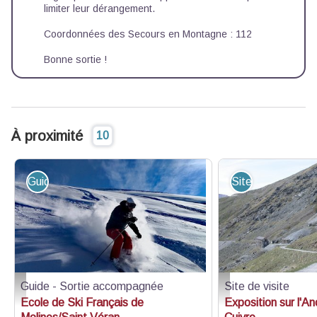
limiter leur dérangement.
Coordonnées des Secours en Montagne : 112
Bonne sortie !
À proximité
10
Guide - Sortie accompagnée
Site de visite
Guide - Sortie accompagnée
Site de visite
ski alpin
Mine de Cuivre
Ecole de Ski Français de
Exposition sur l'A