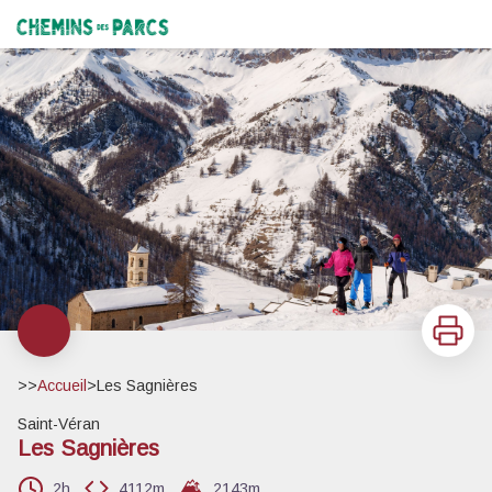
Les Sagnières
Au-dessus de Saint-Véran, belle vue sur le vallon des Estronques et la crête de la Rousse - ©Studio Piton
Chemins des Parcs
Imprimer
>>
Accueil
>
Les Sagnières
Saint-Véran
Les Sagnières
2h
4112m
2143
m