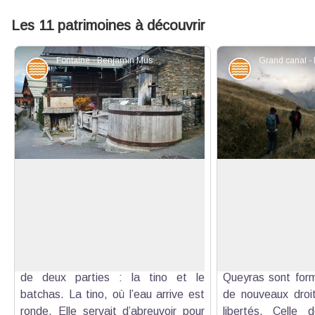
Les 11 patrimoines à découvrir
Fontaine - Benjamin Musella - PNR Queyras
Eaux et rivières
Eaux et riviè
Fontaine
Grand canal
Vous trouverez ce type de fontaine
En 1343 le Dauphi
dans tout le Queyras. A Saint Véran,
couronne) croule
Voir l'image en plein écran
chaque quartier possède la sienne.
Certains territoir
Fabriquées en Mélèze (bois
situation et achè
imputrescible). Elles sont composées
Cinq Escartons
de deux parties : la tino et le
Queyras sont formé
batchas. La tino, où l’eau arrive est
de nouveaux droit
ronde. Elle servait d’abreuvoir pour
libertés. Celle 