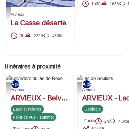
1h30
1683
Alternatif ou skating ? - ©Norman Lancelot
Arvieux
La Casse déserte
3h
2209
4809m
Itinéraires à proximité
À pied
À pied
Belvédère du lac de Roue - ©M. Berger - CDRP 05
Lac de Souliers - ©Benjamin 
Arvieux
Arvieux
ARVIEUX - Belvédères du lac de Roue
Eaux et rivières
Géologie
Point de vue - sommet
Facile
2h
4,8km
+279m
Très facile