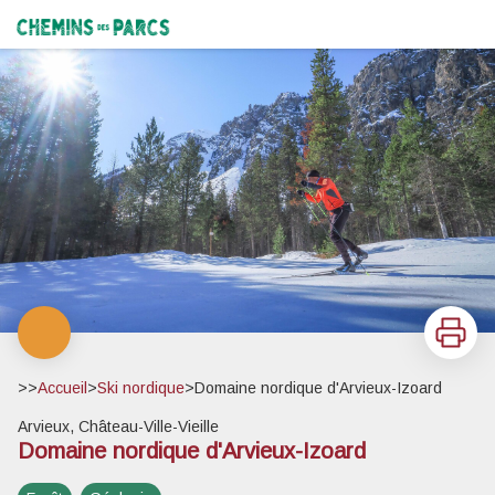
Domaine nordique d'Arvieux-Izoard
Skating dans la forêt du Planet - © Léo Gayola
Chemins des Parcs
Imprimer
>>
Accueil
>
Ski nordique
>
Domaine nordique d'Arvieux-Izoard
Arvieux, Château-Ville-Vieille
Domaine nordique d'Arvieux-Izoard