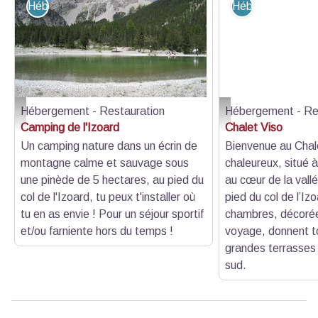
Hébergement - Restauration
Hébergement - R
Hébergement - Restauration
Hébergement - Re
Plan d'eau dans le camping -Coin détente
Chalet Viso
Camping de l'Izoard
Chalet Viso
Un camping nature dans un écrin de
Bienvenue au Chale
montagne calme et sauvage sous
chaleureux, situé 
une pinède de 5 hectares, au pied du
au cœur de la vallé
col de l'Izoard, tu peux t'installer où
pied du col de l’Iz
tu en as envie ! Pour un séjour sportif
chambres, décorée
et/ou farniente hors du temps !
voyage, donnent t
grandes terrasses 
sud.