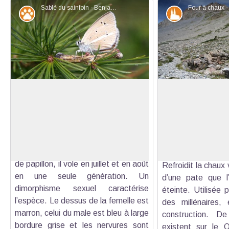
Sablé du sainfoin - Benjamin Musella - PNR Queyras
Faune
Patrimoine et
Le sablé du sainfoin (Polyommatus
Four à chaux
damon)
La chaux est le
Ce petit papillon affectionne les lieux
calcination de pie
Voir l'image en plein écran
broussailleux secs et les bois clairs.
800°C et 1000°
Sous forme de chenille, il hiverne
deviennent de la 
soigné par les fourmis. Sous forme
ensuite immerg
de papillon, il vole en juillet et en août
Refroidit la chaux 
en une seule génération. Un
d’une pate que 
dimorphisme sexuel caractérise
éteinte. Utilisée 
l’espèce. Le dessus de la femelle est
des millénaires, 
marron, celui du male est bleu à large
construction. D
bordure grise et les nervures sont
existent sur le 