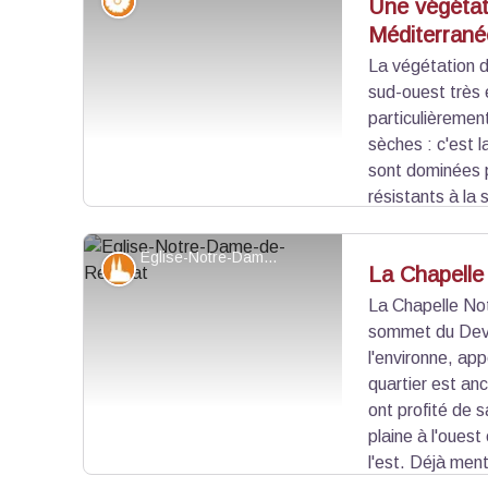
Flore
Une végétat
Méditerrané
La végétation d
Voir l'image en plein écran
sud-ouest très 
particulièremen
sèches : c'est 
sont dominées 
résistants à la
espèces typiques comme le Genévrier oxycèdre (
romarin, le Chêne vert (
Quercus ilex
). De nombre
Eglise-Notre-Dame-de-Réparat - Pnr Baronnies provençales
Patrimoine et histoire
La Chapelle
profitent de ces espèces végétales et les utilise
La Chapelle No
sommet du Devè
Voir l'image en plein écran
l'environne, app
quartier est an
ont profité de s
plaine à l'oues
l'est. Déjà ment