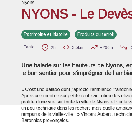
Nyons
NYONS - Le Devè
Voir l
Patrimoine et histoire
Produits du terroir
Facile
2h
3,5km
+260m
-
Une balade sur les hauteurs de Nyons, entr
le bon sentier pour s'imprégner de l'ambi
« C'est une balade dont j'aprécie l'ambiance "randonnée
Après une montée sur petite route au milieu des oliviers
profite d'une vue sur toute la ville de Nyons et sur la 
un peu technique dans les rochers mais quelle ambia
remparts de la vieille-ville ! » Vincent Aubert, techni
Baronnies provençales.