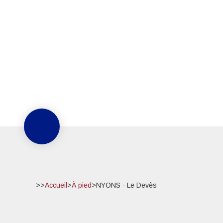
>>
Accueil
>
À pied
>
NYONS - Le Devès