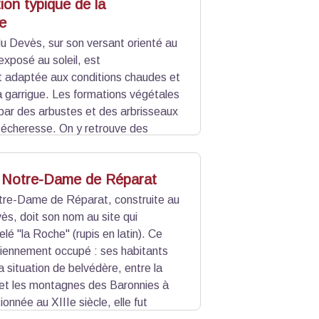
ion typique de la
e
u Devès, sur son versant orienté au
exposé au soleil, est
t adaptée aux conditions chaudes et
la garrigue. Les formations végétales
par des arbustes et des arbrisseaux
 sécheresse. On y retrouve des
Juniperus oxycedrus
), le thym, le
ux mammifères, reptiles et oiseaux
 Notre-Dame de Réparat
nt comme habitat.
tre-Dame de Réparat, construite au
s, doit son nom au site qui
elé "la Roche" (rupis en latin). Ce
ciennement occupé : ses habitants
a situation de belvédère, entre la
t et les montagnes des Baronnies à
ionnée au XIIIe siècle, elle fut