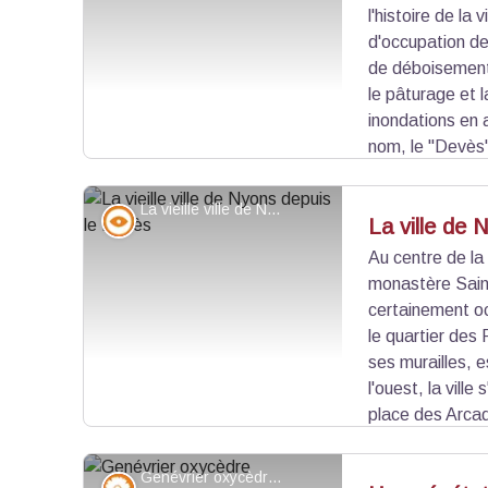
l'histoire de la
Voir l'image en plein écran
d'occupation de
de déboisement
le pâturage et l
inondations en a
nom, le "Devès"
en défens". Aujourd'hui, c'est un espace naturel, à
trouver des traces de cultures en terrasses.
La vieille ville de Nyons depuis le Devès - Pnr Baronnies provençales
Point de vue - sommet
La ville de 
Au centre de la v
monastère Saint
Voir l'image en plein écran
certainement oc
le quartier des 
ses murailles, es
l'ouest, la vill
place des Arcad
Alpes. La ville est restée enserrée dans les murail
qu'au XXe s. qu'elle s'est étendue dans la plaine.
Genévrier oxycèdre - PNR des Baronnies provençales