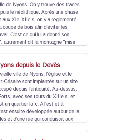
 ville de Nyons. On y trouve des traces
puis le néolithique. Après une phase
 aux XIe-XIIe s. on y a réglementé
a coupe de bois afin d'éviter les
val. C'est ce qui lui a donné son
, autrement dit la montagne "mise
 la flore très riche, où on peut encore
Nyons depuis le Devès
ieille ville de Nyons, l'église et le
-Césaire sont implantés sur un site
cupé depuis l'antiquité. Au-dessus,
Forts, avec ses tours du XIIIe s. et
t un quartier laïc. A l'est et à
e s'est ensuite développée autour de la
es et d'une rue qui conduisait aux
les jusqu'au XVIIIe s. et ce n'est