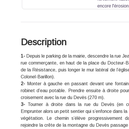
encore l'érosio
commencer par le "trou du Pontias" ont fait l'obje
les années 1630.
Description
Voir l'image en plein écran
1-
Depuis le parking de la mairie, descendre la rue Je
rue commerçante, en haut de la place du Docteur-B
de la Résistance, puis longer le mur latéral de l’égli
Colonel-Barillon).
2-
Monter à gauche en passant devant une fontain
robinet d’eau potable. Prendre ensuite à droite pou
croisement avec la rue du Devès (270 m).
3-
Tourner à droite dans la rue du Devès (en cul
Emprunter alors un petit sentier qui s’enfonce dans la
végétation. Le chemin s’élève progressivement da
rejoindre la crête de la montagne du Devès passage e