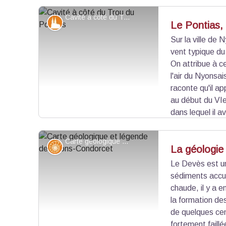
associée à un ermitage mais, au XIXe s. elle est
L'ermitage a été restauré il y a une vingtaine d'a
Cavité à côté du Trou du Pontias - Pnr Baronnies provençales
Patrimoine et histoire
Le Pontias,
Sur la ville de 
vent typique du
Voir l'image en plein écran
On attribue à c
l'air du Nyonsai
raconte qu'il a
au début du VIe
dans lequel il 
en bord de mer. Là où le gant toucha le rocher, la ter
créant par la même le "trou du Pontias".
Carte géologique et légende de Nyons-Condorcet - GEOL-ALPES
Géologie
La géologie
Le Devès est u
sédiments accu
Voir l'image en plein écran
chaude, il y a e
la formation de
de quelques cen
fortement faillé