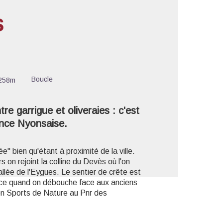
s
'image en plein écran
Boucle
258m
e garrigue et oliveraies : c'est
ance Nyonsaise.
" bien qu'étant à proximité de la ville.
 on rejoint la colline du Devès où l'on
vallée de l'Eygues. Le sentier de crête est
nce quand on débouche face aux anciens
cien Sports de Nature au Pnr des