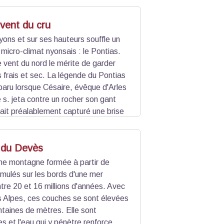
 abandonnée et tombe en ruine.
nnées.
 vent du cru
Nyons et sur ses hauteurs souffle un
 micro-climat nyonsais : le Pontias.
e vent du nord le mérite de garder
s frais et sec. La légende du Pontias
pparu lorsque Césaire, évêque d'Arles
 s. jeta contre un rocher son gant
avait préalablement capturé une brise
re s'ouvrit et le vent en jaillit,
 du Devès
ne montagne formée à partir de
mulés sur les bords d'une mer
ntre 20 et 16 millions d'années. Avec
s Alpes, ces couches se sont élevées
taines de mètres. Elle sont
es et l'eau qui y pénètre renforce