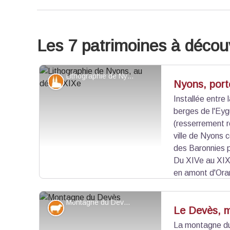
Les 7 patrimoines à découv
Lithographie de Nyons, au début XIXe - Alexandre DEBELLE
Patrimoine et histoire
Nyons, port
Installée entre
berges de l'Eyg
(resserrement r
ville de Nyons c
des Baronnies p
Du XIVe au XIXe
en amont d'Oran
rivière en toute saison. La ville devient alors le 
commerciales et militaires.
Montagne du Devès - Léo MICHELET - PNR Baronnies provençales
Elevage et pastoralisme
Le Devès, 
La montagne du