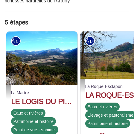
richesses naturelles de l’Artuby
5 étapes
À pied
À pied
La vallée avant Bargème - ©St
La Roque-Esclapon
En descendant du Brouis - ©Stefano Blanc - PNR Verdon
La Martre
LE LOGIS DU PIN - La Martre - La Bastide - La Roque Esclapon - Le tour de l'Artuby
Eaux et rivières
Eaux et rivières
Elevage et pastoralisme
Patrimoine et histoire
Patrimoine et histoire
Point de vue - sommet