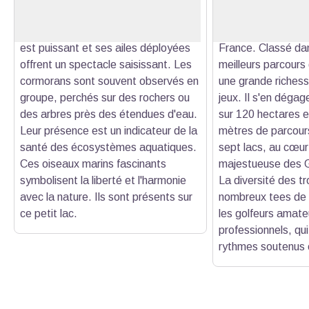
aptitude à plonger profondément
Taulane est consi
pour se nourrir de poissons. Son vol
des meilleurs parc
est puissant et ses ailes déployées
France. Classé dan
offrent un spectacle saisissant. Les
meilleurs parcours 
cormorans sont souvent observés en
une grande richess
groupe, perchés sur des rochers ou
jeux. Il s'en déga
des arbres près des étendues d'eau.
sur 120 hectares e
Leur présence est un indicateur de la
mètres de parcour
santé des écosystèmes aquatiques.
sept lacs, au cœur
Ces oiseaux marins fascinants
majestueuse des 
symbolisent la liberté et l'harmonie
La diversité des tr
avec la nature. Ils sont présents sur
nombreux tees de 
ce petit lac.
les golfeurs amate
professionnels, qui
rythmes soutenus e