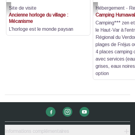
Site de visite
Hébergement - Re
Mécanisme - Asso Patrimoine Trigance
Camping - ric@lemalin
Ancienne horloge du village :
Camping Humawa
Mécanisme
Camping*** zen et
L'horloge est le monde paysan
le Haut-Var à l'ent
Régional du Verdo
plages de Fréjus 
4 places camping c
avec services (ea
grises, eaux noires 
option
Informations complémentaires