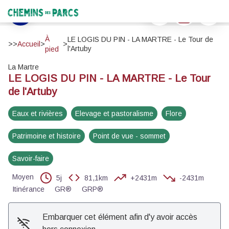
LE LOGIS DU PIN - LA MARTRE - Le Tour de l'Artuby
Imprimer
Télécharger
Signaler 
L'Artuby depuis le Lachens - ©Stefano Blanc - PNR Verdon
Chemins des Parcs
Voir l'image en plein écran
À
LE LOGIS DU PIN - LA MARTRE - Le Tour de
>>
Accueil
>
>
l'Artuby
pied
La Martre
LE LOGIS DU PIN - LA MARTRE - Le Tour
de l'Artuby
Eaux et rivières
Elevage et pastoralisme
Flore
Patrimoine et histoire
Point de vue - sommet
Savoir-faire
Moyen
5j
81,1km
+2431m
-2431m
Itinérance
GR®
GRP®
Embarquer cet élément afin d'y avoir accès