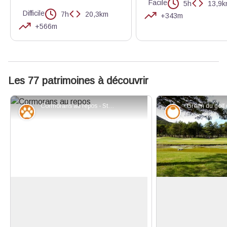
Facile
5h
13,9
Difficile
7h
20,3km
+343m
+566m
Les 77 patrimoines à découvrir
Cormorans au repos - Stefano Blanc - PNR Verdon
Faune
Savoir-faire
Plongeurs d'elites
Un lieu idéal pour f
Le cormoran est un oiseau aquatique
Le Golf 18 trous 
au plumage sombre et à la silhouette
Taulane est un par
Voir l'image en plein écran
élégante. Il se distingue par son
dans le Var. Le go