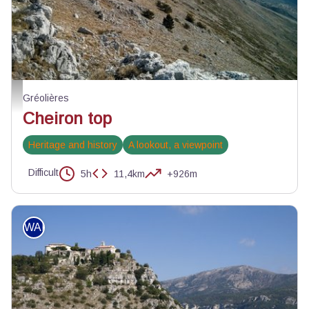
Paysages du Cheiron - © Augustin Gamot - PNR des Préalpes d'Azur
Gréolières
Cheiron top
Heritage and history
A lookout, a viewpoint
Difficult
5h
11,4km
+926m
WALKING