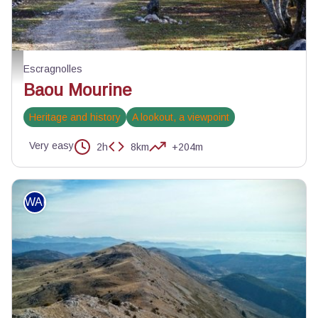
Piste de Briasq - ©Jean-Luc Manneveau - Association Les Géophiles
Escragnolles
Baou Mourine
Heritage and history
A lookout, a viewpoint
Very easy
2h
8km
+204m
WALKING