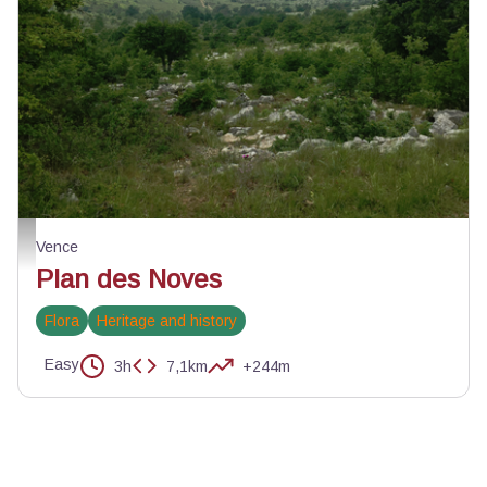
Paysage Plan des Noves - Julien Lageat - PNR Préalpes d'Azur
Vence
Plan des Noves
Flora
Heritage and history
Easy
3h
7,1km
+244m