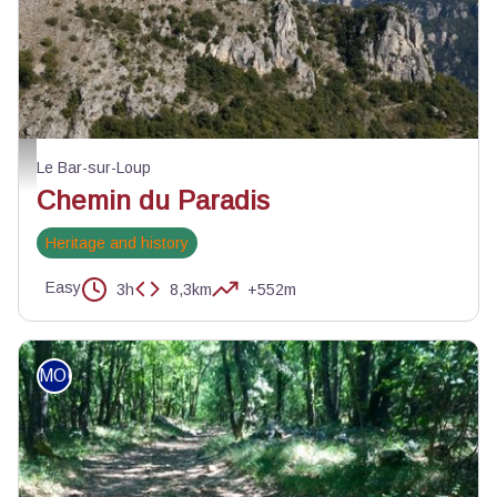
Vue sur le village de Gourdon - ©Greg Germain
Le Bar-sur-Loup
Chemin du Paradis
Heritage and history
Easy
3h
8,3km
+552m
MOUNTAIN BIKE