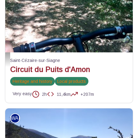
Chemin roulant du parcours - Julien Lageat - PNR des Préalpes d'Azur
Saint-Cézaire-sur-Siagne
Circuit du Puits d'Amon
Heritage and history
Local products
Very easy
2h
11,4km
+207m
WALKING