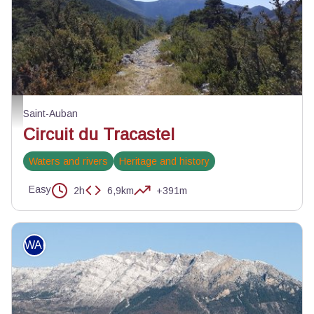
Sentier du Tracastel - Julien Lageat - PNR des Préalpes d'Azur
Saint-Auban
Circuit du Tracastel
Waters and rivers
Heritage and history
Easy
2h
6,9km
+391m
WALKING