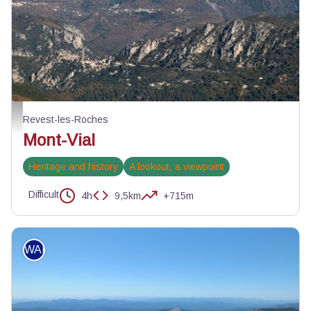
Le Mont-Vial depuis la vallée du Var - DR
Revest-les-Roches
Mont-Vial
Heritage and history
A lookout, a viewpoint
Difficult
4h
9,5km
+715m
WALKING