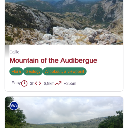
Vue sur les gorges de la Siagne - ©Julien Lageat - PNR Préalpes d'Azur
Caille
Mountain of the Audibergue
Flora
Geology
A lookout, a viewpoint
Easy
3h
6,8km
+355m
WALKING