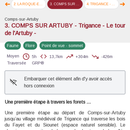
➜
➜
Voir l'image en plein écran
r de l'Artuby
2
.
LA ROQUE-ESCLAPON - Bargème - Comps sur Artuby - Le tour de l'Artuby
3
.
COMPS SUR ARTUBY - Trigance - Le tour de l'Artuby -
4
.
TRIGANCE - Le Bourguet - Brenon - Le tour de l'Artuby
5
.
Tour de l
Étape précédente
Éta
Comps-sur-Artuby
3. COMPS SUR ARTUBY - Trigance - Le tour
de l'Artuby -
Faune
Flore
Point de vue - sommet
Moyen
5h
13,7km
+304m
-426m
Traversée
GRP®
Embarquer cet élément afin d'y avoir accès
hors connexion
Une première étape à travers les forets ...
Une première étape au départ de Comps-sur-Artuby
jusqu’au village médiéval de Trigance qui traverse les bois
du Fayet et du Siounet (espace naturel sensible). Le