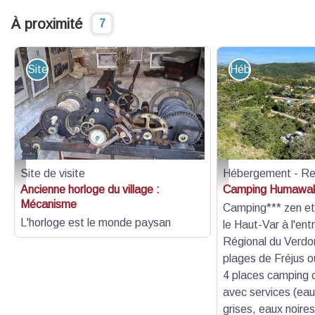
À proximité
7
Site de visite
Hébergement - R
Site de visite
Hébergement - Re
Mécanisme - Asso Patrimoine Trigance
Camping - ric@lemalin
Ancienne horloge du village :
Camping Humawa
Mécanisme
Camping*** zen et
L'horloge est le monde paysan
le Haut-Var à l'ent
Régional du Verdo
plages de Fréjus 
4 places camping c
avec services (ea
grises, eaux noires 