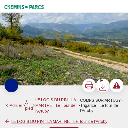
COMPS SUR ARTUBY - Trigance - Le tour de l'Artuby -
Sur les hauteurs de Trigance - ©Stefano Blanc - PNR Verdon
Chemins des Parcs
Imprimer
Télécharger
Signaler 
LE LOGIS DU PIN - LA
COMPS SUR ARTUBY -
À
>>
Accueil
>
>
MARTRE - Le Tour de
>
Trigance - Le tour de
pied
l'Artuby -
l'Artuby
LE LOGIS DU PIN - LA MARTRE - Le Tour de l'Artuby