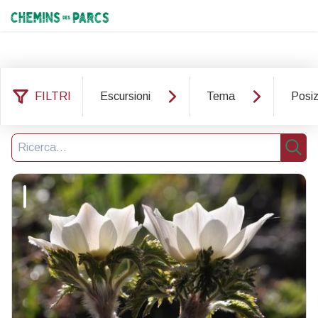
Chemins des Parcs
FILTRI
Escursioni
Tema
Posiz
7 risultati trovati
Filtro
Ricerca
Rice