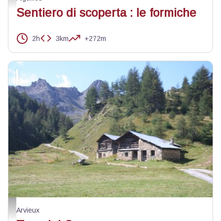
Sentiero di scoperta : le formiche
2h
3km
+272m
Chalet d'alpage - Benjamin Musella - PNR Queyras
Arvieux