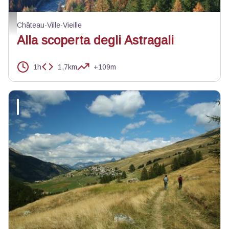
Château-Ville-Vieille - ©Benjamin Musella - PNR Queyras
Château-Ville-Vieille
Alla scoperta degli Astragali
1h
1,7km
+109m