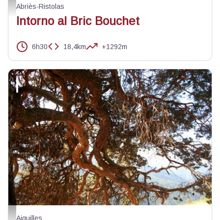
Berger surveillant son troupeau - Benjamin Musella - PNR Queyras
Abriès-Ristolas
Intorno al Bric Bouchet
6h30
18,4km
+1292m
Les dessous d'un pin Sylvestre - Benjamin Musella - PNR Queyras
Aiguilles