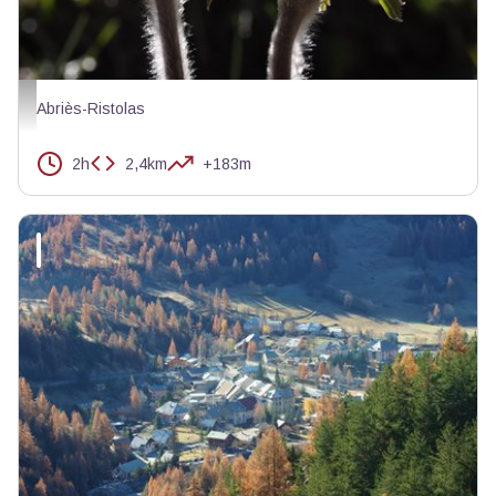
Anemone - Alain Bloc - PNR Queyras
Abriès-Ristolas
2h
2,4km
+183m