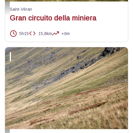
Arrivée sur Saint Véran - Benjamin Musella - PNR Queyras
Saint-Véran
Gran circuito della miniera
5h15
15,8km
+0m