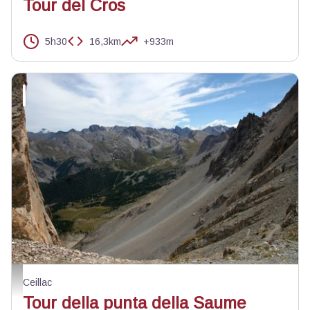
Tour del Cros
5h30
16,3km
+933m
Depuis le pas du curé - Benjamin Musella - PNR Queyras
Ceillac
Tour della punta della Saume