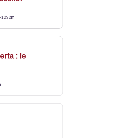
+1292m
as
rta : le
m
s