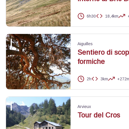
6h30
18,4km
Berger surveillant son troupeau - Benjamin Musella - PNR Queyr
Aiguilles
Sentiero di scope
formiche
2h
3km
+272
Les dessous d'un pin Sylvestre - Benjamin Musella - PNR Queyra
Arvieux
Tour del Cros