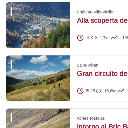
Anemone - Alain Bloc - PNR Queyras
Château-Ville-Vieille
Alla scoperta de
1h
1,7km
+10
Château-Ville-Vieille - ©Benjamin Musella - PNR Queyras
Saint-Véran
Gran circuito de
5h15
15,8km
Arrivée sur Saint Véran - Benjamin Musella - PNR Queyras
Abriès-Ristolas
Intorno al Bric 