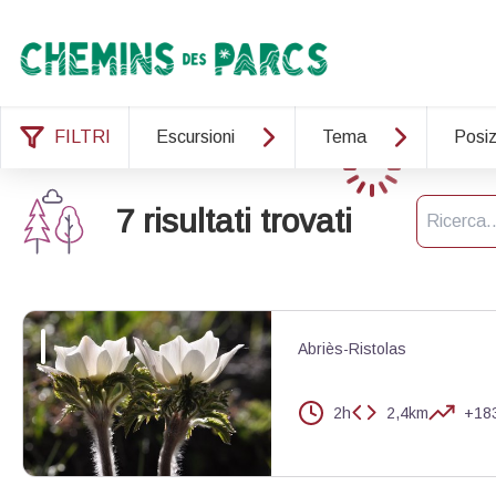
Chemins des Parcs
FILTRI
Escursioni
Tema
Posiz
Caricamento
Ricerca
7 risultati trovati
Abriès-Ristolas
2h
2,4km
+18