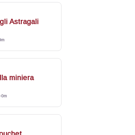
gli Astragali
9m
lla miniera
+0m
Bouchet