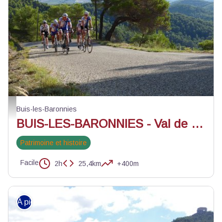
Montée dans l'Aygue Marse - ©Union Cycliste des Baronnies
Buis-les-Baronnies
BUIS-LES-BARONNIES - Val de l'Aygue Marse à vélo
Patrimoine et histoire
Facile
2h
25,4km
+400m
À pied