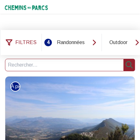
Chemins des Parcs
FILTRES
4
Randonnées
Outdoor
54 résultats trouvés
Filtrer
5
Recherche
Rech
À pied