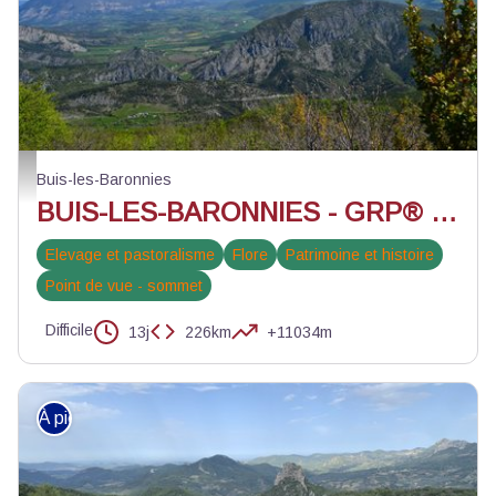
La vallée du Buëch - ©Pauline Amberg - PNR Baronnies Provençales
Buis-les-Baronnies
BUIS-LES-BARONNIES - GRP® Tour des Baronnies provençales en 13 jours
Elevage et pastoralisme
Flore
Patrimoine et histoire
Point de vue - sommet
Difficile
13j
226km
+11034m
À pied