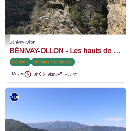
Chapelle Saint-Jean d'Ollon - ©Manon Saphore - PNR Baronnies provençale
Bénivay-Ollon
BÉNIVAY-OLLON - Les hauts de Saint-Jean
Géologie
Patrimoine et histoire
Moyen
3h
9km
+377m
À pied