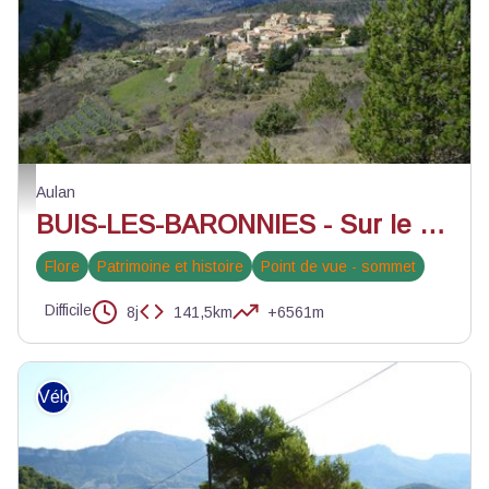
Arpavon - Pauline Amberg - PNR des Baronnies Provençales
Aulan
BUIS-LES-BARONNIES - Sur le GRP® Tour des Baronnies provençales, variante drômoise en 8 jours
Flore
Patrimoine et histoire
Point de vue - sommet
Difficile
8j
141,5km
+6561m
Vélo