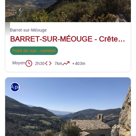
La crête de Chabre - ©Manon Saphore
Barret-sur-Méouge
BARRET-SUR-MÉOUGE - Crête de Chabre depuis le col de la Crousette
Point de vue - sommet
Moyen
2h30
7km
+403m
À pied