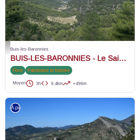
Rocher Saint-Julien au centre et montagnes environnantes - ©Léo Michelet 
Buis-les-Baronnies
BUIS-LES-BARONNIES - Le Saint-Julien
Flore
Patrimoine et histoire
Moyen
3h
9,4km
+496m
À pied