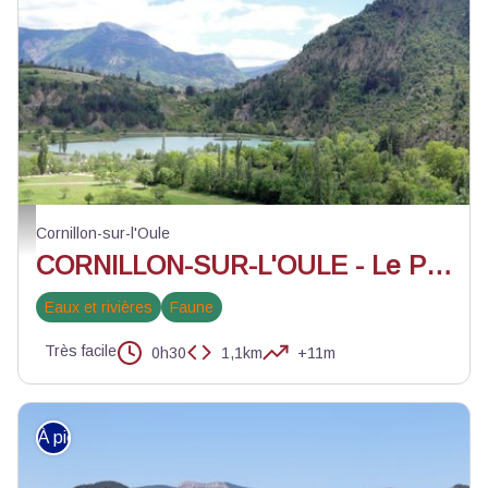
Lac du Pas des Ondes - ©PNR Baronnies provençales
Cornillon-sur-l'Oule
CORNILLON-SUR-L'OULE - Le Pas des Ondes
Eaux et rivières
Faune
Très facile
0h30
1,1km
+11m
À pied