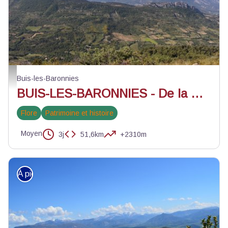
Vue sur le Saint-Julien, la Nible, Bluye, et le Mont-Ventoux - ©Kim Chapuis 
Buis-les-Baronnies
BUIS-LES-BARONNIES - De la Nible au Gravas en 3 jours
Flore
Patrimoine et histoire
Moyen
3j
51,6km
+2310m
À pied