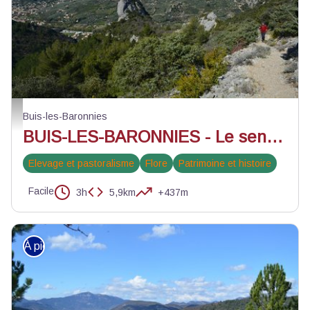
Au-dessus du rocher de l'aiguille - ©Kim Chapuis - PNR Baronnies provençal
Buis-les-Baronnies
BUIS-LES-BARONNIES - Le sentier botanique de l'Aiguille
Elevage et pastoralisme
Flore
Patrimoine et histoire
Facile
3h
5,9km
+437m
À pied