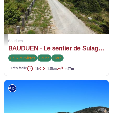
En arrivant à Sulagran - ©Stefano Blanc PNR Verdon
Bauduen
BAUDUEN - Le sentier de Sulagran
Eaux et rivières
Faune
Flore
Très facile
1h
1,5km
+47m
À pied