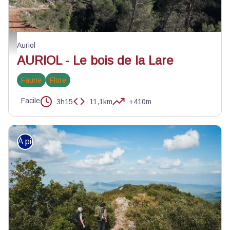
Descente vers le pont des Encanaux - ©Carole d'Antuoni - PNR Sainte-Baum
Auriol
AURIOL - Le bois de la Lare
Faune
Flore
Facile
3h15
11,1km
+410m
À pied