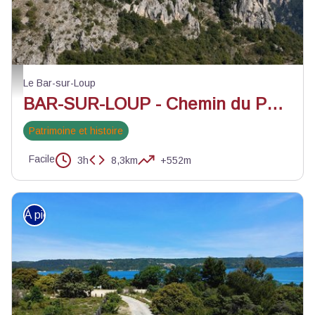
Vue sur le village de Gourdon - ©Greg Germain
Le Bar-sur-Loup
BAR-SUR-LOUP - Chemin du Paradis
Patrimoine et histoire
Facile
3h
8,3km
+552m
À pied