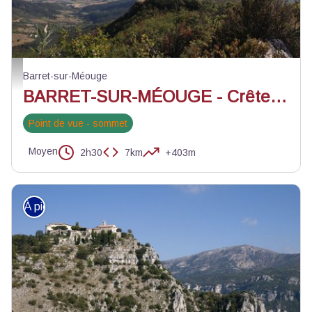
La crête de Chabre - ©Manon Saphore
Barret-sur-Méouge
BARRET-SUR-MÉOUGE - Crête de Chabre depuis le col de la Crousette
Point de vue - sommet
Moyen
2h30
7km
+403m
À pied