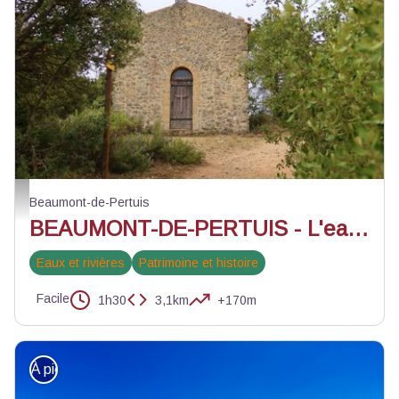
L'Ermitage Sainte-Croix - ©Axelle Baumard - PNR Luberon
Beaumont-de-Pertuis
BEAUMONT-DE-PERTUIS - L'eau des fontaines et Chapelle Sainte-Croix
Eaux et rivières
Patrimoine et histoire
Facile
1h30
3,1km
+170m
À pied