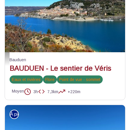
Bauduen, un village sur le lac - ©Stefano Blanc - PNR Verdon
Bauduen
BAUDUEN - Le sentier de Véris
Eaux et rivières
Flore
Point de vue - sommet
Moyen
3h
7,3km
+220m
À pied