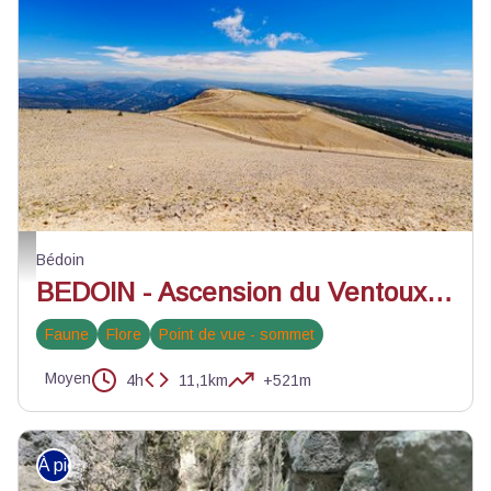
Vue sur le col des tempêtes - ©Wego production
Bédoin
BEDOIN - Ascension du Ventoux depuis Chalet Reynard
Faune
Flore
Point de vue - sommet
Moyen
4h
11,1km
+521m
À pied