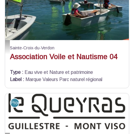
AVN04 - OT Digne les Bains
Sainte-Croix-du-Verdon
Association Voile et Nautisme 04
Type
:
Eau vive et Nature et patrimoine
Label
:
Marque Valeurs Parc naturel régional
Produit du terroir et artisanat