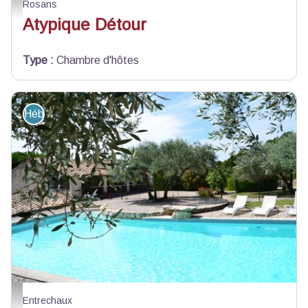
Entrée - Patricia Legaigneur
Rosans
Atypique Détour
Type
:
Chambre d'hôtes
Hébergement - Restauration
Auberge d'Anais - Anais Blanc
Entrechaux