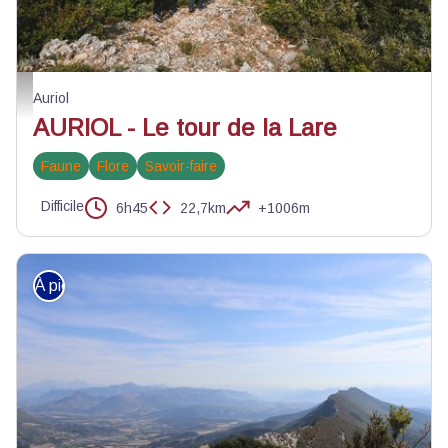
Vue sur le Mont Aurélien - ©Florine Tournier
Auriol
AURIOL - Le tour de la Lare
Faune
Flore
Savoir-faire
Difficile
6h45
22,7km
+1006m
À pied