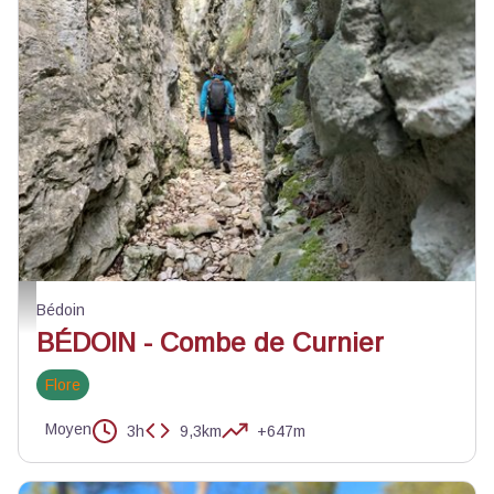
Combe de Curnier - ©Chloé Giboin - PNR Mont-Ventoux
Bédoin
BÉDOIN - Combe de Curnier
Flore
Moyen
3h
9,3km
+647m