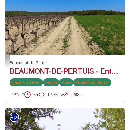
Champ et vignes - ©Axelle Baumard - PNR Luberon
Beaumont-de-Pertuis
BEAUMONT-DE-PERTUIS - Entre collines boisées et cultures ancestrales
Eaux et rivières
Faune
Flore
Produits du terroir
Moyen
4h
12,7km
+293m
À pied