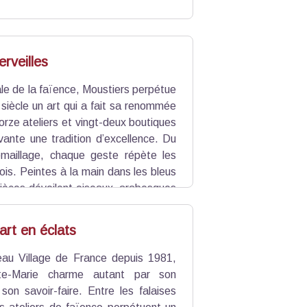
rveilles
ale de la faïence, Moustiers perpétue
 siècle un art qui a fait sa renommée
rze ateliers et vingt-deux boutiques
vante une tradition d’excellence. Du
maillage, chaque geste répète les
fois. Peintes à la main dans les bleus
pièces dévoilent oiseaux, arabesques
 du Verdon.
’art en éclats
au Village de France depuis 1981,
nte-Marie charme autant par son
son savoir-faire. Entre les falaises