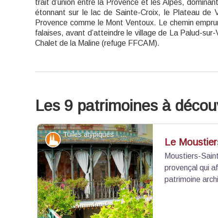
trait d’union entre la Provence et les Alpes, dominan
étonnant sur le lac de Sainte-Croix, le Plateau de
Provence comme le Mont Ventoux. Le chemin emprunt
falaises, avant d’atteindre le village de La Palud-sur-
Chalet de la Maline (refuge FFCAM).
Les 9 patrimoines à découv
Tuiles atypiques - ©Stefano Blanc - PNR Verdon
Patrimoine et histoire
Le Moustier
Moustiers-Saint
provençal qui af
patrimoine archi