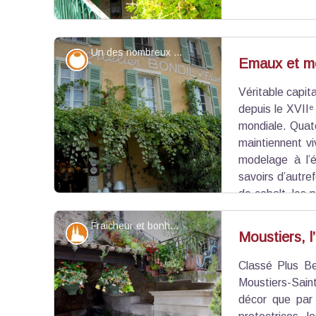
Un des nombreux ateliers - Stefano Blanc - PNR Verdon
Savoir-faire
Emaux et me
Véritable capit
Voir l'image en plein écran
depuis le XVIIᵉ
mondiale. Quato
maintiennent vi
modelage à l’é
savoirs d’autre
de cobalt, les 
et paysages. Ici, la terre s’anime sous la lumière
Fraicheur et bonheur à Moustiers - Stefano Blanc - PNR Verdon
Patrimoine et histoire
Moustiers, l
Classé Plus Be
Voir l'image en plein écran
Moustiers-Sai
décor que par 