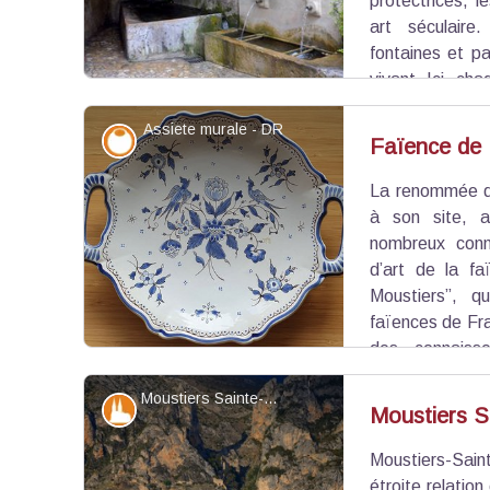
protectrices, l
art séculaire.
fontaines et p
vivant. Ici, ch
nature, artisans et histoire.
Assiete murale - DR
Savoir-faire
Faïence de 
La renommée de
Voir l'image en plein écran
à son site, au
nombreux conn
d’art de la fa
Moustiers”, q
faïences de Fr
des connais
nombreux châteaux ou maisons aristocratiques
Moustiers Sainte-Marie - ©Stefano Blanc - PNR Verdon
anciennes de Moustiers. On peut en admirer au
Patrimoine et histoire
Moustiers S
au Louvre.
Moustiers-Sain
Voir l'image en plein écran
étroite relation