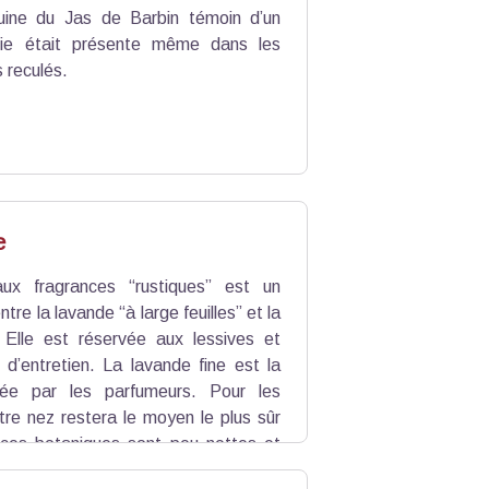
uine du Jas de Barbin témoin d’un
ie était présente même dans les
s reculés.
e
aux fragrances “rustiques” est un
ntre la lavande “à large feuilles” et la
. Elle est réservée aux lessives et
 d’entretien. La lavande fine est la
hée par les parfumeurs. Pour les
tre nez restera le moyen le plus sûr
ences botaniques sont peu nettes et
rescence développée pour le lavandin,