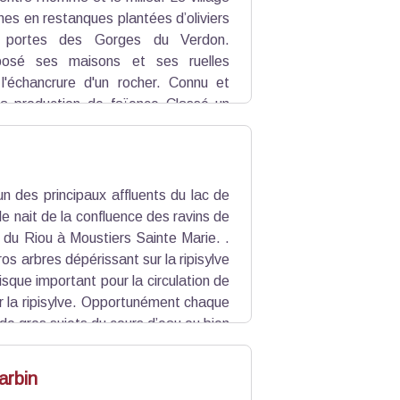
ines en restanques plantées d’oliviers
 portes des Gorges du Verdon.
posé ses maisons et ses ruelles
'échancrure d'un rocher. Connu et
a production de faïence Classé un
âti en amphithéâtre à 630m d'altitude
itons rocheux.
un des principaux affluents du lac de
le nait de la confluence des ravins de
du Riou à Moustiers Sainte Marie. .
s arbres dépérissant sur la ripisylve
isque important pour la circulation de
r la ripisylve. Opportunément chaque
 de gros sujets du cours d’eau ou bien
t d'entretien pourrait générer des
 digues).
arbin