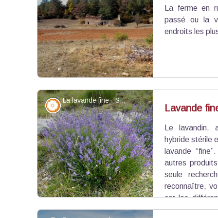
La ferme en r
Voir l'image en plein écran
passé ou la v
endroits les plu
La lavande fine - Stefano Blanc - PNR Verdon
Flore
Lavande fin
Le lavandin, 
Voir l'image en plein écran
hybride stérile e
lavande “fine”
autres produits
seule recherc
reconnaître, vo
car les différ
assez relatives : hampe florale ramifiée et inflo