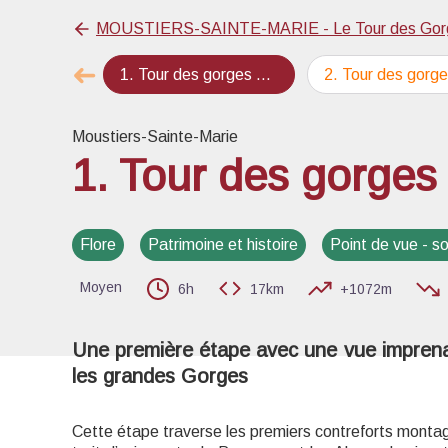
MOUSTIERS-SAINTE-MARIE - Le Tour des Gorg
➜
1
.
Tour des gorges Etape 1
2
.
Tour des gorges Etap
Étape précédente
Voir l
Moustiers-Sainte-Marie
1. Tour des gorges
Flore
Patrimoine et histoire
Point de vue - 
Moyen
6h
17km
+1072m
Une première étape avec une vue imprenab
les grandes Gorges
Cette étape traverse les premiers contreforts monta