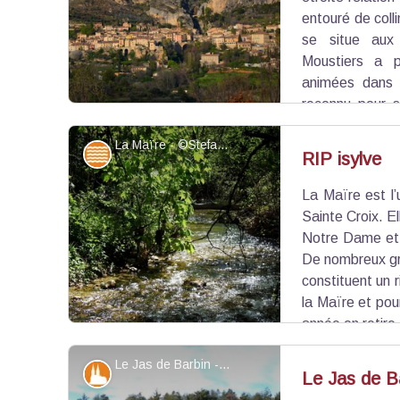
entouré de coll
se situe aux
Moustiers a 
animées dans l
reconnu pour s
des plus beaux villages de France. Le site est b
La Maïre - ©Stefano Blanc - PNR Verdon
au milieu de paysages exceptionnels et de deux p
Eaux et rivières
RIP isylve
La Maïre est l’
Voir l'image en plein écran
Sainte Croix. El
Notre Dame et 
De nombreux gro
constituent un r
la Maïre et pou
année on retire
on procède à un abattage préventif. Le défau
Le Jas de Barbin - Stefano Blanc - PNR Verdon
conséquences majeures pour les ouvrages (ponts,
Patrimoine et histoire
Le Jas de B