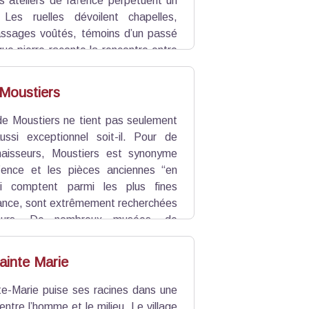
es ateliers de faïence perpétuent un
 Les ruelles dévoilent chapelles,
assages voûtés, témoins d’un passé
aque pierre raconte la rencontre entre
Moustiers
 Moustiers ne tient pas seulement
ssi exceptionnel soit-il. Pour de
aisseurs, Moustiers est synonyme
ïence et les pièces anciennes “en
ui comptent parmi les plus fines
ance, sont extrêmement recherchées
seurs. De nombreux musées, de
 possèdent une ou plusieurs pièces
 Musée de Sèvres, au musée de Lyon,
ainte Marie
te-Marie puise ses racines dans une
 entre l’homme et le milieu. Le village