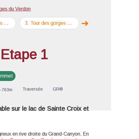
es du Verdon
➜
e 2
3
.
Tour des gorges Etape 3
4
.
Tour des gorges Etape 4
Étape suivante
'image en plein écran
 Etape 1
sommet
Traversée
GR®
-763m
le sur le lac de Sainte Croix et
gneux en rive droite du Grand-Canyon. En