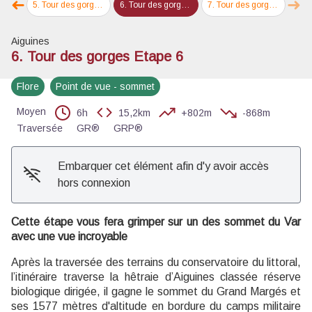
➜
➜
e 4
5
.
Tour des gorges Etape 5
6
.
Tour des gorges Etape 6
7
.
Tour des gorges Etape 7
Étape précédente
Éta
Aiguines
6. Tour des gorges Etape 6
Flore
Point de vue - sommet
Moyen
6h
15,2km
+802m
-868m
Traversée
GR®
GRP®
Embarquer cet élément afin d'y avoir accès
hors connexion
Cette étape vous fera grimper sur un des sommet du Var
avec une vue incroyable
Après la traversée des terrains du conservatoire du littoral,
l’itinéraire traverse la hêtraie d’Aiguines classée réserve
biologique dirigée, il gagne le sommet du Grand Margés et
ses 1577 mètres d'altitude en bordure du camps militaire