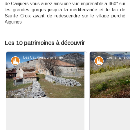
de Canjuers vous aurez ainsi une vue imprenable à 360° sur
les grandes gorges jusqu’à la méditerranée et le lac de
Sainte Croix avant de redescendre sur le village perché
Aiguines
Les 10 patrimoines à découvrir
Les Cavaliers, une ferme bien conservée - ©Stefano Blanc - PNR Verdon
Patrimoine et histoire
Patrimoine et
Les Cavaliers, une ferme bien
Loin de la mer le 
conservée
Littoral
Le Conservatoire du littoral a acquis
Dès 1975, la gesti
Voir l'image en plein écran
en 2015 près de 250 ha d’un seul
superficie supérie