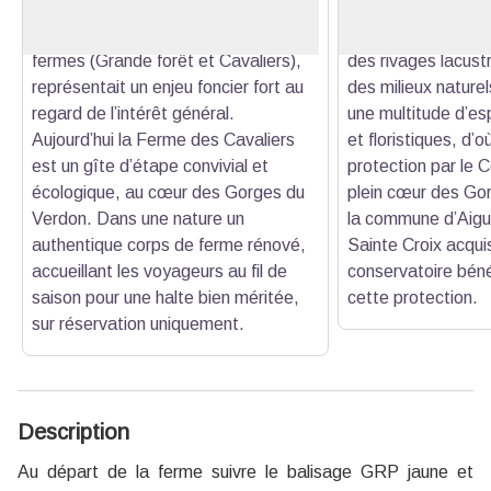
tenant dans le site classé des
intégrés à l’aire 
Gorges du Verdon, avec ses deux
Conservatoire de l’
fermes (Grande forêt et Cavaliers),
des rivages lacust
représentait un enjeu foncier fort au
des milieux naturel
regard de l’intérêt général.
une multitude d’es
Aujourd’hui la Ferme des Cavaliers
et floristiques, d’où
est un gîte d’étape convivial et
protection par le 
écologique, au cœur des Gorges du
plein cœur des Gor
Verdon. Dans une nature un
la commune d’Aigui
authentique corps de ferme rénové,
Sainte Croix acquis
accueillant les voyageurs au fil de
conservatoire béné
saison pour une halte bien méritée,
cette protection.
sur réservation uniquement.
Description
Au départ de la ferme suivre le balisage GRP jaune et