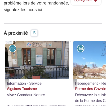
problème lors de votre randonnée,
signalez-les nous ici :
À proximité
5
Information - Service
Hébergement - R
Information - Service
Hébergement - Re
Extérieur - LGV Tourisme
Ferme - Verley V.
Aiguines Tourisme
Ferme des Cavalie
Vivez Grandeur Nature
Découvrez la cuisi
de la Ferme des Ca