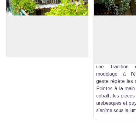
Le Moustiers décoratif
Emaux et merveill
Moustiers-Sainte-Marie est un village
Véritable capita
de caractère provençal qui affiche
Moustiers perpétu
Voir l'image en plein écran
une histoire et un riche patrimoine
siècle un art qui 
architectural
mondiale. Quatorze
deux boutiques ma
une tradition d
modelage à l’ém
geste répète les s
Peintes à la main
cobalt, les pièces
arabesques et pays
s’anime sous la lu