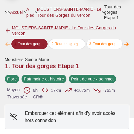
Tour des
À
MOUSTIERS-SAINTE-MARIE - Le
>>
Accueil
>
>
>
gorges
pied
Tour des Gorges du Verdon
Etape 1
MOUSTIERS-SAINTE-MARIE - Le Tour des Gorges du
Verdon
➜
➜
1
.
Tour des gorges Etape 1
2
.
Tour des gorges Etape 2
3
.
Tour des gorges Etape 3
4
.
Tou
Étape précédente
Éta
Voir l'image en plein écran
Moustiers-Sainte-Marie
1. Tour des gorges Etape 1
Flore
Patrimoine et histoire
Point de vue - sommet
Moyen
6h
17km
+1072m
-763m
Traversée
GR®
Embarquer cet élément afin d'y avoir accès
hors connexion