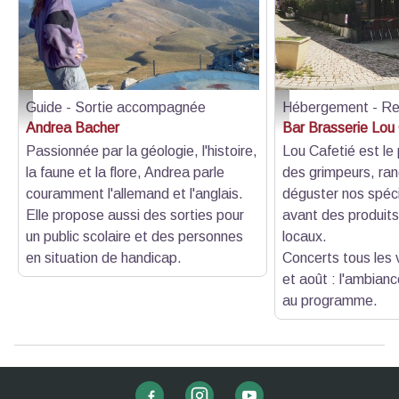
Guide - Sortie accompagnée
Hébergement - Re
Andrea Bacher-Randonnée dans le Verdon 01 - Andrea Bacher
Lou Cafetié
Andrea Bacher
Bar Brasserie Lou
Passionnée par la géologie, l'histoire,
Lou Cafetié est le 
la faune et la flore, Andrea parle
des grimpeurs, ra
couramment l'allemand et l'anglais.
déguster nos spéci
Elle propose aussi des sorties pour
avant des produits 
un public scolaire et des personnes
locaux.
en situation de handicap.
Concerts tous les v
et août : l'ambian
au programme.