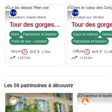
À pied
À pied
Le lac depuis Plein voir - Rudolf Lo Schiavo PNR - Verdon
Dans le coeur des Gorges - ©
Moustiers-Sainte-Marie
La Palud-sur-Verdon
Tour des gorges Etape 1
Flore
Patrimoine et histoire
Eaux et rivières
Géolo
Point de vue - sommet
Patrimoine et histoire
Moyen
Difficile
6h
17km
8h
21,5
+1072m
+1321m
Les 59 patrimoines à découvrir
Un des nombreux ateliers - Stefano Blanc - PNR Verdon
Savoir-faire
Patrimoine et