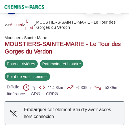
MOUSTIERS-SAINTE-MARIE - Le Tour des Gorges du Verdon
Imprimer
Télécharger
Signaler 
La sortie des grandes Gorges - ©Stefano Blanc - PNR Verdon
Chemins des Parcs
Voir l'image en plein écran
À
MOUSTIERS-SAINTE-MARIE - Le Tour des
>>
Accueil
>
>
Gorges du Verdon
pied
Moustiers-Sainte-Marie
MOUSTIERS-SAINTE-MARIE - Le Tour des
Gorges du Verdon
Eaux et rivières
Patrimoine et histoire
Point de vue - sommet
Difficile
7j
114,8km
+5339m
-5339m
Itinérance
GR®
GRP®
Embarquer cet élément afin d'y avoir accès
hors connexion