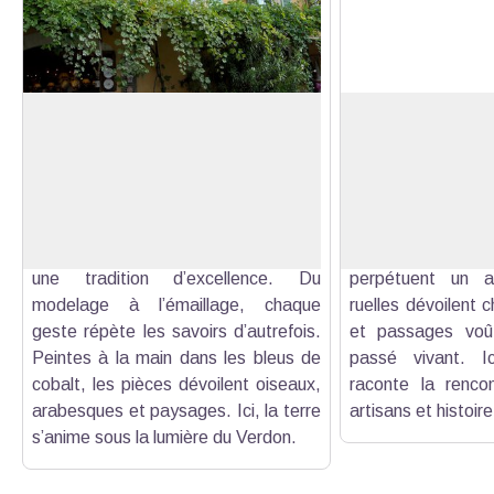
Emaux et merveilles
Moustiers, l’art en
Véritable capitale de la faïence,
Classé Plus Beau 
Moustiers perpétue depuis le XVIIᵉ
depuis 1981, Mous
Voir l'image en plein écran
siècle un art qui a fait sa renommée
charme autant par
mondiale. Quatorze ateliers et vingt-
son savoir-faire. 
deux boutiques maintiennent vivante
protectrices, les 
une tradition d’excellence. Du
perpétuent un ar
modelage à l’émaillage, chaque
ruelles dévoilent c
geste répète les savoirs d’autrefois.
et passages voût
Peintes à la main dans les bleus de
passé vivant. Ic
cobalt, les pièces dévoilent oiseaux,
raconte la rencon
arabesques et paysages. Ici, la terre
artisans et histoire
s’anime sous la lumière du Verdon.